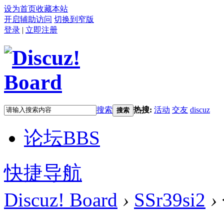
设为首页
收藏本站
开启辅助访问
切换到窄版
登录
|
立即注册
搜索
热搜:
活动
交友
discuz
搜索
论坛
BBS
快捷导航
Discuz! Board
›
SSr39si2
›