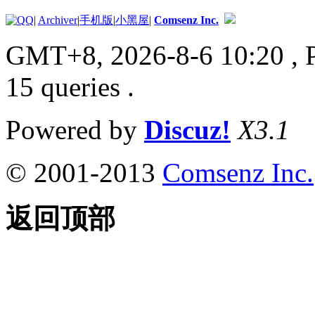
|
Archiver
|
手机版
|
小黑屋
|
Comsenz Inc.
GMT+8, 2026-8-6 10:20
, 
15 queries .
Powered by
Discuz!
X3.1
© 2001-2013
Comsenz Inc.
返回顶部