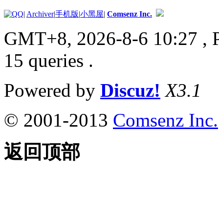
|
Archiver
|
手机版
|
小黑屋
|
Comsenz Inc.
GMT+8, 2026-8-6 10:27
, 
15 queries .
Powered by
Discuz!
X3.1
© 2001-2013
Comsenz Inc.
返回顶部