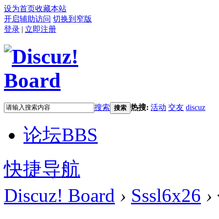
设为首页
收藏本站
开启辅助访问
切换到窄版
登录
|
立即注册
搜索
热搜:
活动
交友
discuz
搜索
论坛
BBS
快捷导航
Discuz! Board
›
Sssl6x26
›