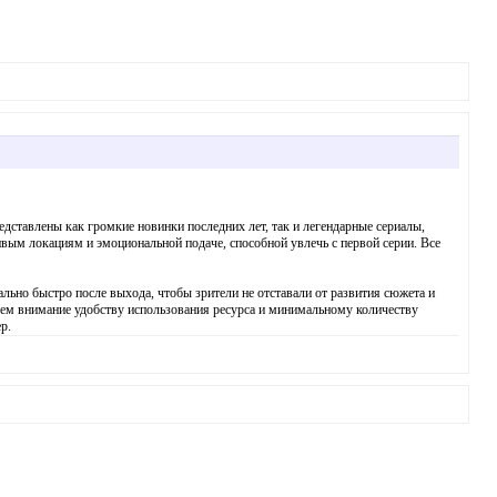
дставлены как громкие новинки последних лет, так и легендарные сериалы,
ым локациям и эмоциональной подаче, способной увлечь с первой серии. Все
льно быстро после выхода, чтобы зрители не отставали от развития сюжета и
яем внимание удобству использования ресурса и минимальному количеству
р.