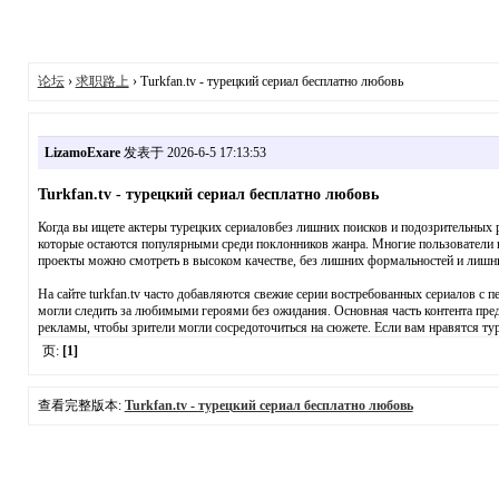
论坛
›
求职路上
› Turkfan.tv - турецкий сериал бесплатно любовь
LizamoExare
发表于 2026-6-5 17:13:53
Turkfan.tv - турецкий сериал бесплатно любовь
Когда вы ищете актеры турецких сериаловбез лишних поисков и подозрительных р
которые остаются популярными среди поклонников жанра. Многие пользователи 
проекты можно смотреть в высоком качестве, без лишних формальностей и лишни
На сайте turkfan.tv часто добавляются свежие серии востребованных сериалов с
могли следить за любимыми героями без ожидания. Основная часть контента пре
рекламы, чтобы зрители могли сосредоточиться на сюжете. Если вам нравятся тур
页:
[1]
查看完整版本:
Turkfan.tv - турецкий сериал бесплатно любовь