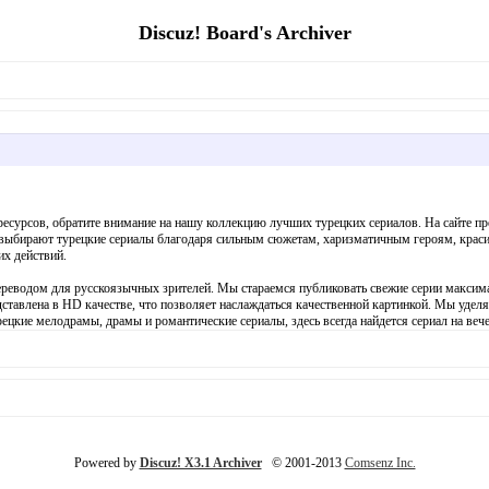
Discuz! Board's Archiver
есурсов, обратите внимание на нашу коллекцию лучших турецких сериалов. На сайте пре
выбирают турецкие сериалы благодаря сильным сюжетам, харизматичным героям, красив
х действий.
 переводом для русскоязычных зрителей. Мы стараемся публиковать свежие серии максима
дставлена в HD качестве, что позволяет наслаждаться качественной картинкой. Мы удел
ецкие мелодрамы, драмы и романтические сериалы, здесь всегда найдется сериал на вече
Powered by
Discuz! X3.1 Archiver
© 2001-2013
Comsenz Inc.