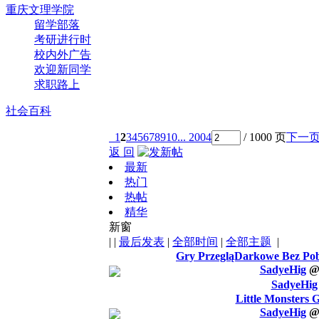
重庆文理学院
留学部落
考研进行时
校内外广告
欢迎新同学
求职路上
社会百科
1
2
3
4
5
6
7
8
9
10
... 2004
/ 1000 页
下一
返 回
最新
热门
热帖
精华
新窗
|
|
最后发表
|
全部时间
|
全部主题
|
Gry PrzegląDarkowe Bez Pob
SadyeHig
SadyeHig
Little Monsters
SadyeHig