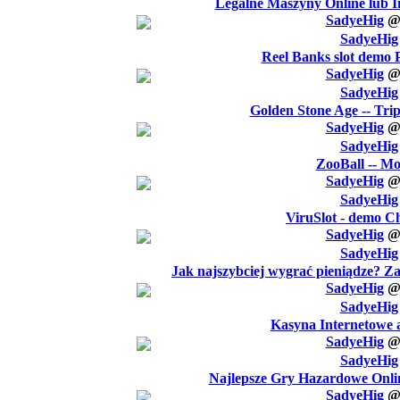
Legalne Maszyny Online lub 
SadyeHig
SadyeHig
Reel Banks slot demo 
SadyeHig
SadyeHig
Golden Stone Age -- Trip
SadyeHig
SadyeHig
ZooBall -- Mo
SadyeHig
SadyeHig
ViruSlot - demo Ch
SadyeHig
SadyeHig
Jak najszybciej wygrać pieniądze? 
SadyeHig
SadyeHig
Kasyna Internetowe a
SadyeHig
SadyeHig
Najlepsze Gry Hazardowe Onli
SadyeHig