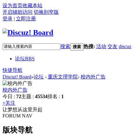
设为首页
收藏本站
开启辅助访问
切换到窄版
登录
|
立即注册
搜索
热搜:
活动
交友
discuz
搜索
论坛
BBS
快捷导航
Discuz! Board
»
论坛
›
重庆文理学院
›
校内外广告
校内外广告
今日 :
72
主题 :
45534
排名 :
1
+关注
让梦想从这里升起
FORUM NAV
版块导航