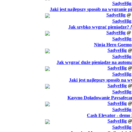
SadyeHig
Jaki jest najlepszy sposób na wygranie 
SadyeHig
SadyeHig
Jak szybko wygrać pieniądze?
SadyeHig
SadyeHig
Ninja Hero Goemon
SadyeHig
SadyeHig
Jak wygrać duże pieniądze na automa
SadyeHig
SadyeHig
Jaki jest najlepszy sposób na w
SadyeHig
SadyeHig
Kasyno Doładowanie Paysafecar
SadyeHig
SadyeHig
Cash Elevator - demo
SadyeHig
SadyeHig