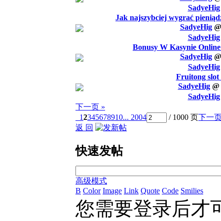
SadyeHig
Jak najszybciej wygrać pieniąd
SadyeHig
SadyeHig
Bonusy W Kasynie Online
SadyeHig
SadyeHig
Fruitong slo
SadyeHig
SadyeHig
下一页 »
1
2
3
4
5
6
7
8
9
10
... 2004
/ 1000 页
下一
返 回
快速发帖
高级模式
B
Color
Image
Link
Quote
Code
Smilies
您需要登录后才