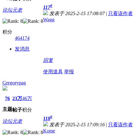
#
117
论坛元老
发表于 2025-2-15 17:08:07
|
只看该作者
Wagg
积分
464174
发消息
回复
使用道具
举报
Gregorypag
76
23万
46万
主题
帖子
积分
#
118
论坛元老
发表于 2025-2-15 17:09:16
|
只看该作者
Kome