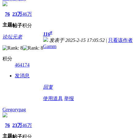
76
23万
46万
主题
帖子
积分
#
116
论坛元老
发表于 2025-2-15 17:05:52
|
只看该作者
Gamm
积分
464174
发消息
回复
使用道具
举报
Gregorypag
76
23万
46万
主题
帖子
积分