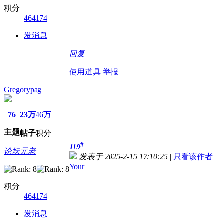
积分
464174
发消息
回复
使用道具
举报
Gregorypag
76
23万
46万
主题
帖子
积分
#
119
论坛元老
发表于 2025-2-15 17:10:25
|
只看该作者
Your
积分
464174
发消息