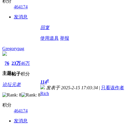
积分
464174
发消息
回复
使用道具
举报
Gregorypag
76
23万
46万
主题
帖子
积分
#
114
论坛元老
发表于 2025-2-15 17:03:34
|
只看该作者
Rich
积分
464174
发消息