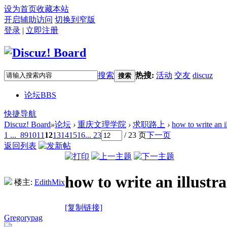
设为首页
收藏本站
开启辅助访问
切换到窄版
登录
|
立即注册
搜索
热搜:
活动
交友
discuz
搜索
论坛
BBS
快捷导航
Discuz! Board
»
论坛
›
重庆文理学院
›
求职路上
›
how to write an i
1 ...
8
9
10
11
12
13
14
15
16
... 23
/ 23 页
下一页
返回列表
how to write an illustr
楼主:
EdithMix
[复制链接]
Gregorypag