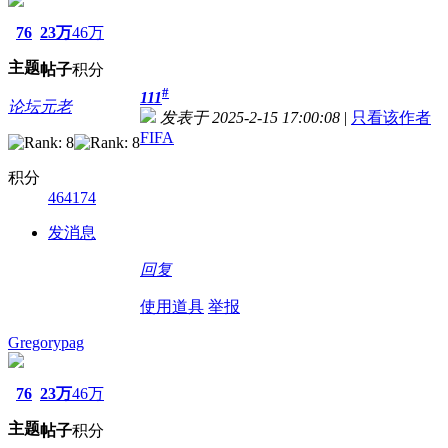
76
23万
46万
主题
帖子
积分
#
111
论坛元老
发表于 2025-2-15 17:00:08
|
只看该作者
FIFA
积分
464174
发消息
回复
使用道具
举报
Gregorypag
76
23万
46万
主题
帖子
积分