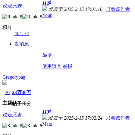
#
112
论坛元老
发表于 2025-2-15 17:01:16
|
只看该作者
Youn
积分
464174
发消息
回复
使用道具
举报
Gregorypag
76
23万
46万
主题
帖子
积分
#
113
论坛元老
发表于 2025-2-15 17:02:24
|
只看该作者
Mata