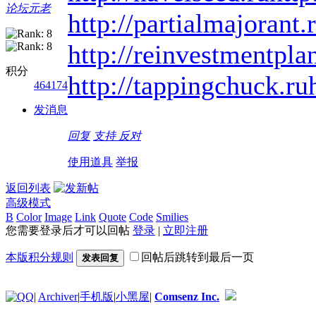
论坛元老
http://partialmajorant.
http://reinvestmentpla
积分
http://tappingchuck.ru
464174
发消息
回复
支持
反对
使用道具
举报
返回列表
高级模式
B
Color
Image
Link
Quote
Code
Smilies
您需要登录后才可以回帖
登录
|
立即注册
本版积分规则
回帖后跳转到最后一页
发表回复
|
Archiver
|
手机版
|
小黑屋
|
Comsenz Inc.