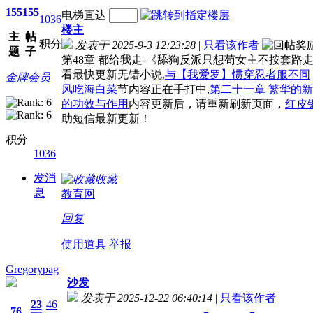
155
155
电梯直达
1036
楼主
主
帖
积分
发表于 2025-9-3 12:23:28
|
只看该作者
题
子
第48章 都给我走-《舔狗反派只想苟女主不按套路
看最快更新无错小说,
与【我爱罗】惯穿忍者服不同
金牌会员
风吃海白菜
节内容正在手打中,
第二十一章 繁华的
的功效与作用
内容更新后，请重新刷新页面，
红皮
助短信最新更新！
积分
1036
发消
收藏
息
教育网
回复
使用道具
举报
Gregorypag
沙发
发表于 2025-12-22 06:40:14
|
只看该作者
23
46
76