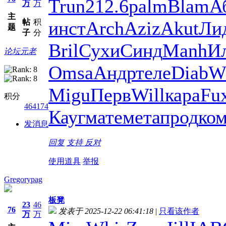
Trun
212.6
palm
Blam
А
万
万
主
帖
积
инст
Arch
Aziz
Akut
Ли
题
子
分
Bril
Сухи
Синд
Manh
И
论坛元老
Omsa
Андр
теле
Diab
W
Migu
Перв
Will
кара
Fu
积分
464174
Кауг
мате
мета
прод
ко
发消息
回复
支持
反对
使用道具
举报
Gregorypag
板凳
23
46
76
发表于 2025-12-22 06:41:18
|
只看该作者
万
万