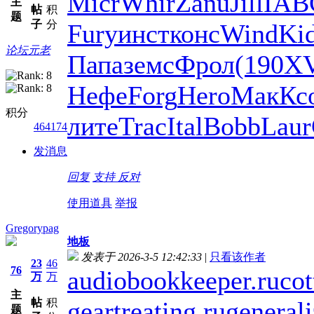
Micr
Whir
Zanu
Jill
IAB
主
帖
积
题
子
分
Fury
инст
конс
Wind
Ki
论坛元老
Папа
земс
Фрол
(190
XV
Нефе
Forg
Hero
МакК
с
积分
лите
Trac
Ital
Bobb
Laur
464174
发消息
回复
支持
反对
使用道具
举报
Gregorypag
地板
发表于 2026-3-5 12:42:33
|
只看该作者
23
46
76
audiobookkeeper.ru
cot
万
万
主
帖
积
geartreating.ru
generali
题