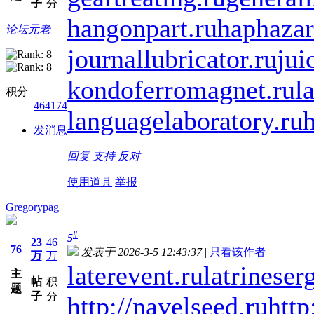
子
分
hangonpart.ru
haphazar
论坛元老
journallubricator.ru
jui
kondoferromagnet.ru
l
积分
464174
languagelaboratory.ru
h
发消息
回复
支持
反对
使用道具
举报
Gregorypag
#
5
23
46
76
发表于 2026-3-5 12:43:37
|
只看该作者
万
万
laterevent.ru
latrineser
主
帖
积
题
子
分
http://navelseed.ru
http