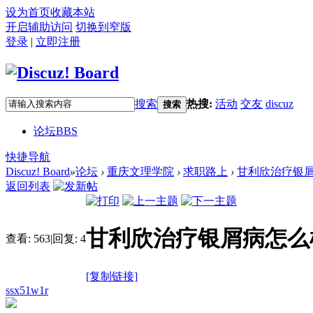
设为首页
收藏本站
开启辅助访问
切换到窄版
登录
|
立即注册
搜索
热搜:
活动
交友
discuz
搜索
论坛
BBS
快捷导航
Discuz! Board
»
论坛
›
重庆文理学院
›
求职路上
›
甘利欣治疗银屑
返回列表
甘利欣治疗银屑病怎么
查看:
563
|
回复:
4
[复制链接]
ssx51w1r