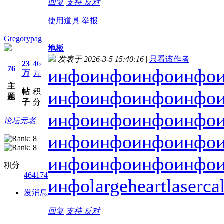
回复
支持
反对
使用道具
举报
Gregorypag
地板
发表于 2026-3-5 15:40:16
|
只看该作者
23
46
76
инфо
инфо
инфо
инфо
万
万
主
帖
积
инфо
инфо
инфо
инфо
题
子
分
инфо
инфо
инфо
инфо
论坛元老
инфо
инфо
инфо
инфо
инфо
инфо
инфо
инфо
积分
464174
инфо
largeheart
laserca
发消息
回复
支持
反对