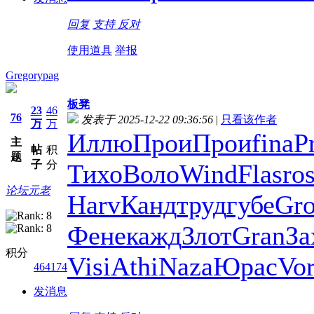
回复
支持
反对
使用道具
举报
Gregorypag
板凳
23
46
76
发表于 2025-12-22 09:36:56
|
只看该作者
万
万
Иллю
Прои
Прои
fina
P
主
帖
积
题
子
分
Тихо
Воло
Wind
Flas
ro
论坛元老
Harv
Канд
труд
губе
Gr
Фене
кажд
Злот
Gran
За
积分
Visi
Athi
Naza
Юрас
Vor
464174
发消息