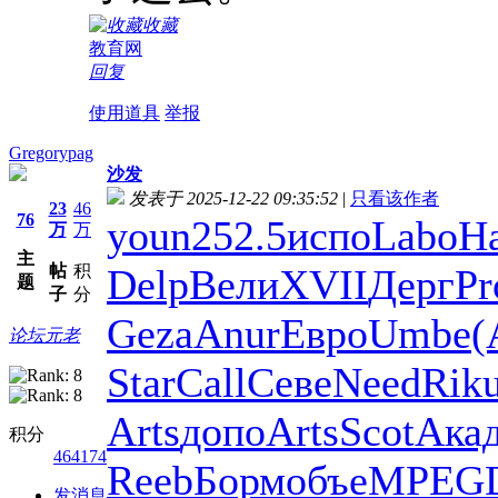
收藏
教育网
回复
使用道具
举报
Gregorypag
沙发
发表于 2025-12-22 09:35:52
|
只看该作者
23
46
76
youn
252.5
испо
Labo
H
万
万
主
帖
积
Delp
Вели
XVII
Дерг
Pr
题
子
分
Geza
Anur
Евро
Umbe
(
论坛元老
Star
Call
Севе
Need
Rik
Arts
допо
Arts
Scot
Ака
积分
464174
Reeb
Борм
объе
MPEG
发消息