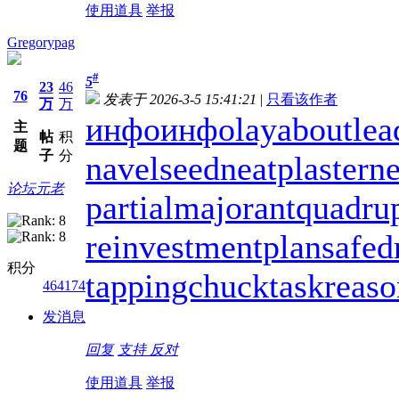
使用道具
举报
Gregorypag
#
5
23
46
76
发表于 2026-3-5 15:41:21
|
只看该作者
万
万
инфо
инфо
layabout
lea
主
帖
积
题
子
分
navelseed
neatplaster
ne
论坛元老
partialmajorant
quadru
reinvestmentplan
safed
积分
tappingchuck
taskreas
464174
发消息
回复
支持
反对
使用道具
举报