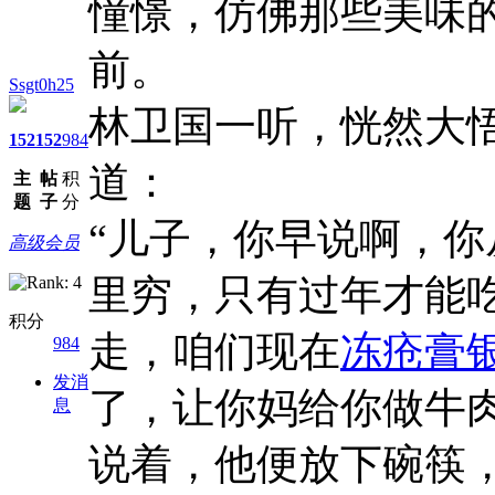
憧憬，仿佛那些美味
前。
Ssgt0h25
林卫国一听，恍然大
152
152
984
道：
主
帖
积
题
子
分
“儿子，你早说啊，
高级会员
里穷，只有过年才能
积分
走，咱们现在
冻疮膏
984
发消
了，让你妈给你做牛肉
息
说着，他便放下碗筷