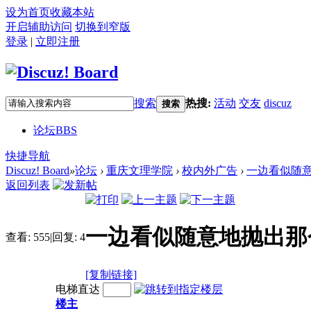
设为首页
收藏本站
开启辅助访问
切换到窄版
登录
|
立即注册
搜索
热搜:
活动
交友
discuz
搜索
论坛
BBS
快捷导航
Discuz! Board
»
论坛
›
重庆文理学院
›
校内外广告
›
一边看似随
返回列表
一边看似随意地抛出那
查看:
555
|
回复:
4
[复制链接]
电梯直达
楼主