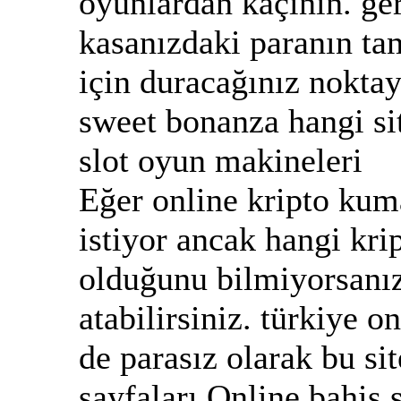
oyunlardan kaçının. ge
kasanızdaki paranın t
için duracağınız nokta
sweet bonanza hangi si
slot oyun makineleri
Eğer online kripto kum
istiyor ancak hangi krip
olduğunu bilmiyorsanız
atabilirsiniz. türkiye 
de parasız olarak bu si
sayfaları Online bahis 