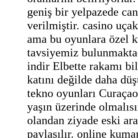
geniş bir yelpazede can
verilmiştir. casino uça
ama bu oyunlara özel k
tavsiyemiz bulunmaktadı
indir Elbette rakamı bi
katını değilde daha düş
tekno oyunları Curaçao
yaşın üzerinde olmalısı
olandan ziyade eski ar
paylaşılır. online kum