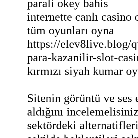
parali okey bahis
internette canlı casino
tüm oyunları oyna
https://elev8live.blog/q
para-kazanilir-slot-casi
kırmızı siyah kumar o
Sitenin görüntü ve ses e
aldığını incelemelisiniz
sektördeki alternatifle