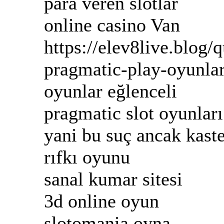
para veren slotlar
online casino Van
https://elev8live.blog/
pragmatic-play-oyunlar
oyunlar eğlenceli
pragmatic slot oyunlar
yani bu suç ancak kasten
rıfkı oyunu
sanal kumar sitesi
3d online oyun
slotomania oyna