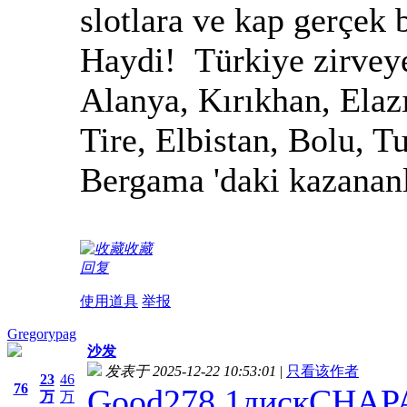
slotlara ve kap gerçek 
Haydi! Türkiye zirvey
Alanya, Kırıkhan, Elaz
Tire, Elbistan, Bolu, 
Bergama 'daki kazananl
收藏
回复
使用道具
举报
Gregorypag
沙发
发表于 2025-12-22 10:53:01
|
只看该作者
23
46
76
Good
278.1
диск
CHAP
万
万