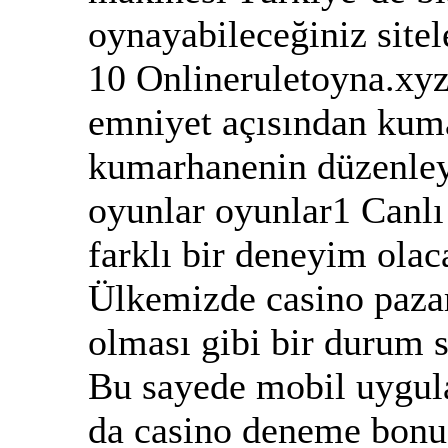
oynayabileceğiniz sitele
10 Onlineruletoyna.xyz’
emniyet açısından kuma
kumarhanenin düzenleyic
oyunlar oyunlar1 Canlı
farklı bir deneyim olac
Ülkemizde casino pazar
olması gibi bir durum 
Bu sayede mobil uygul
da casino deneme bonus