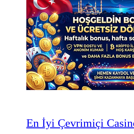
En İyi Çevrimiçi Casi