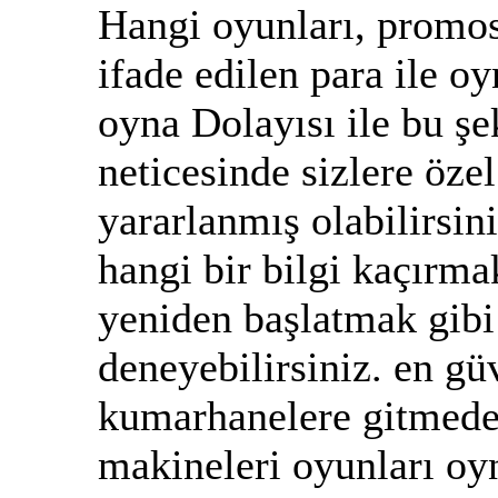
Hangi oyunları, promos
ifade edilen para ile o
oyna Dolayısı ile bu şe
neticesinde sizlere özel
yararlanmış olabilirsin
hangi bir bilgi kaçırma
yeniden başlatmak gibi
deneyebilirsiniz. en gü
kumarhanelere gitmeden
makineleri oyunları oyn