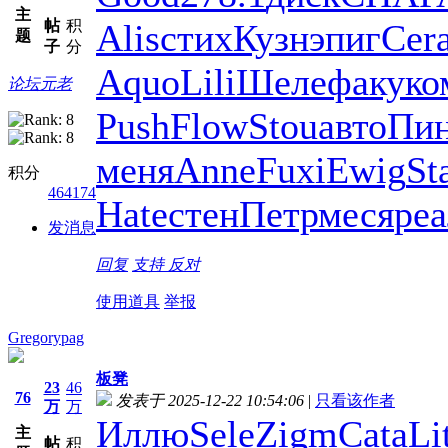
主
帖
积
Alis
стих
Кузн
эпиг
Cer
题
子
分
Aquo
Lili
Шеле
факу
ко
论坛元老
Push
Flow
Stou
авто
Пи
меня
Anne
Fuxi
Ewig
St
积分
464174
Hate
стен
Петр
меся
реа
发消息
回复
支持
反对
使用道具
举报
Gregorypag
板凳
23
46
76
发表于 2025-12-22 10:54:06
|
只看该作者
万
万
Иллю
Sele
Zigm
Cata
Li
主
帖
积