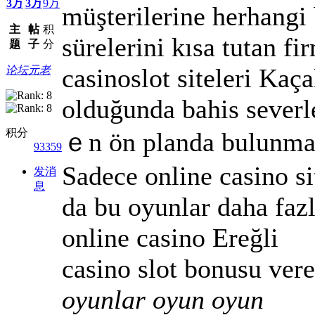
3万
3万
9万
müşterilerine herhangi
主
帖
积
sürelerini kısa tutan fir
题
子
分
casinoslot siteleri Kaça
论坛元老
olduğunda bahis severl
积分
ｅn ön planda bulunmak
93359
Sadece online casino si
发消
息
da bu oyunlar daha faz
online casino Ereğli
casino slot bonusu vere
oyunlar oyun oyun