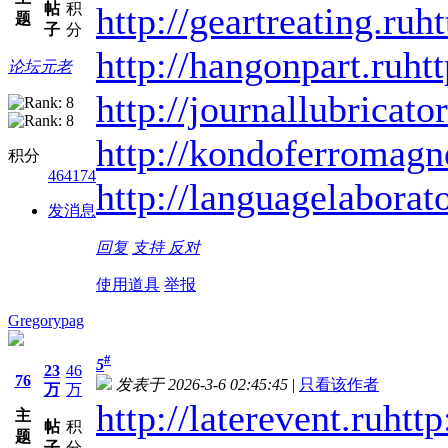
帖
积
http://geartreating.ru
ht
题
子
分
http://hangonpart.ru
ht
论坛元老
http://journallubricator
http://kondoferromagn
积分
464174
http://languagelaborat
发消息
回复
支持
反对
使用道具
举报
Gregorypag
#
5
23
46
76
发表于 2026-3-6 02:45:45
|
只看该作者
万
万
http://laterevent.ru
http
主
帖
积
题
子
分