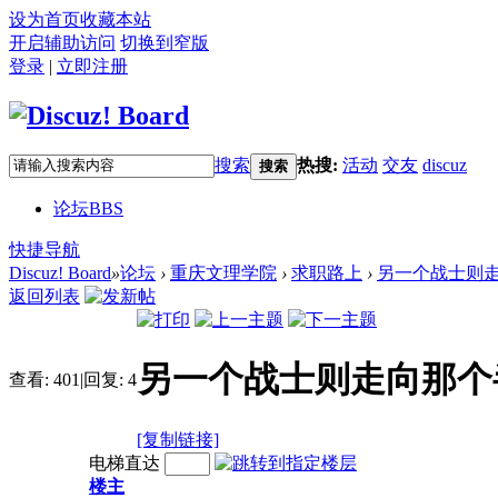
设为首页
收藏本站
开启辅助访问
切换到窄版
登录
|
立即注册
搜索
热搜:
活动
交友
discuz
搜索
论坛
BBS
快捷导航
Discuz! Board
»
论坛
›
重庆文理学院
›
求职路上
›
另一个战士则走
返回列表
另一个战士则走向那个
查看:
401
|
回复:
4
[复制链接]
电梯直达
楼主