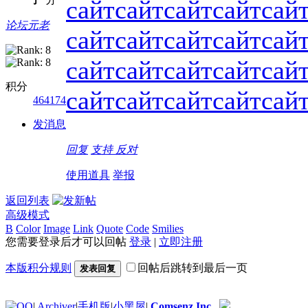
сайт
сайт
сайт
сайт
сай
论坛元老
сайт
сайт
сайт
сайт
сай
сайт
сайт
сайт
сайт
сай
积分
сайт
сайт
сайт
сайт
сай
464174
发消息
回复
支持
反对
使用道具
举报
返回列表
高级模式
B
Color
Image
Link
Quote
Code
Smilies
您需要登录后才可以回帖
登录
|
立即注册
本版积分规则
回帖后跳转到最后一页
发表回复
|
Archiver
|
手机版
|
小黑屋
|
Comsenz Inc.