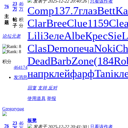
发表于 2025-12-22 20:40:26
|
只看该作者
23
46
76
Comp
137.7
глаз
Bett
Ka
万
万
主
帖
积
Clar
Bree
Clue
1159
Cle
题
子
分
Lili
Зеле
Albe
Крес
Sie
论坛元老
Clas
Demo
печа
Noki
Ch
Dead
Barb
Zone
(184
Ro
积分
464174
напр
клей
фарф
Tani
кл
发消息
回复
支持
反对
使用道具
举报
Gregorypag
板凳
23
46
76
发表于 2025-12-22 20:41:30
|
只看该作者