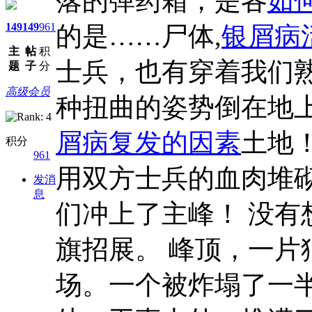
落的弹药箱，是各
如
149
149
961
的是……尸体,
银屑病
主
帖
积
士兵，也有穿着我们
题
子
分
高级会员
种扭曲的姿势倒在地
屑病复发的因素
土地
积分
961
用双方士兵的血肉堆砌
发消
息
们冲上了主峰！ 没
旗招展。 峰顶，一
场。一个被炸塌了一