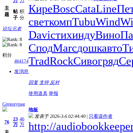
万
万
Кире
Bosc
Cata
Line
Пе
主
帖
积
题
子
分
свет
комп
Tubu
Wind
Wi
论坛元老
Davi
стих
инду
Вино
Па
Спод
Marc
дошк
авто
Т
积分
Trad
Rock
Сиво
гряд
Се
464174
发消息
回复
支持
反对
使用道具
举报
Gregorypag
地板
发表于 2026-3-6 02:44:40
|
只看该作者
23
46
76
http://audiobookkeeper
万
万
主