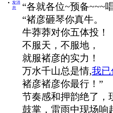
发消
“各就各位~预备~~~唱~
息
“褚彦砸琴你真牛。
牛莽莽对你五体投！
不服天，不服地，
就服褚彦的实力！
万水千山总是情,
我已
褚彦褚彦你最行！”
节奏感和押韵绝了，
鼓掌，雷雨中现场响