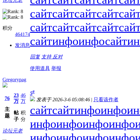
论坛元老
сайт
сайт
сайт
сайт
сай
сайт
сайт
сайт
сайт
сай
积分
464174
сайт
инфо
инфо
сайт
и
发消息
回复
支持
反对
使用道具
举报
Gregorypag
#
5
23
46
76
发表于 2026-3-6 05:08:46
|
只看该作者
万
万
сайт
сайт
инфо
инфо
ин
主
帖
积
题
子
分
инфо
инфо
инфо
инфо
论坛元老
инфо
инфо
инфо
инфо