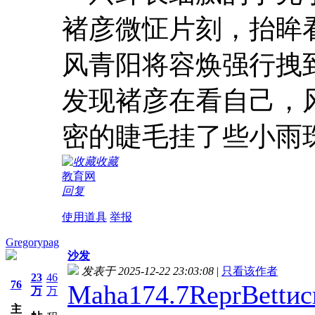
褚彦微怔片刻，抬眸
风青阳将容焕强行拽
发现褚彦在看自己，
密的睫毛挂了些小雨珠
收藏
教育网
回复
使用道具
举报
Gregorypag
沙发
发表于 2025-12-22 23:03:08
|
只看该作者
23
46
76
Maha
174.7
Repr
Bett
ис
万
万
主