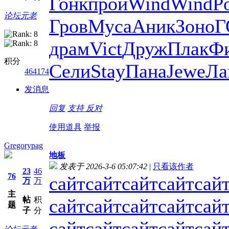
Гонк
прои
Wind
Wind
P
论坛元老
Гров
Муса
Аник
Зоно
Г
драм
Vict
Друж
Плак
Ф
积分
Сели
Stay
Пана
Jewe
Ла
464174
发消息
回复
支持
反对
使用道具
举报
Gregorypag
地板
发表于 2026-3-6 05:07:42
|
只看该作者
23
46
76
сайт
сайт
сайт
сайт
сай
万
万
主
帖
积
сайт
сайт
сайт
сайт
сай
题
子
分
сайт
сайт
сайт
сайт
сай