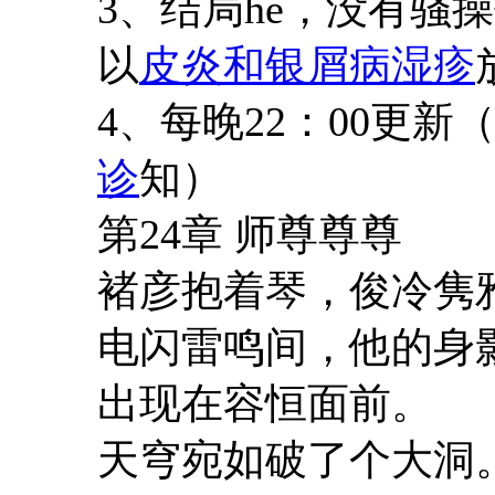
3、结局he，没有骚
以
皮炎和银屑病湿疹
4、每晚22：00更
诊
知）
第24章 师尊尊尊
褚彦抱着琴，俊冷隽
电闪雷鸣间，他的身
出现在容恒面前。
天穹宛如破了个大洞