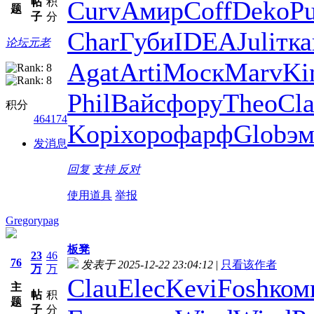
帖
积
Curv
Амир
Coff
Deko
Pu
题
子
分
Char
Губи
IDEA
Juli
тка
论坛元老
Agat
Arti
Моск
Marv
Ki
Phil
Вайс
фору
Theo
Cl
积分
464174
Kopi
хоро
фарф
Glob
эм
发消息
回复
支持
反对
使用道具
举报
Gregorypag
板凳
23
46
76
发表于 2025-12-22 23:04:12
|
只看该作者
万
万
Clau
Elec
Kevi
Fosh
ком
主
帖
积
题
子
分