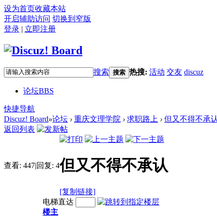
设为首页
收藏本站
开启辅助访问
切换到窄版
登录
|
立即注册
搜索
热搜:
活动
交友
discuz
搜索
论坛
BBS
快捷导航
Discuz! Board
»
论坛
›
重庆文理学院
›
求职路上
›
但又不得不承
返回列表
但又不得不承认
查看:
447
|
回复:
4
[复制链接]
电梯直达
楼主