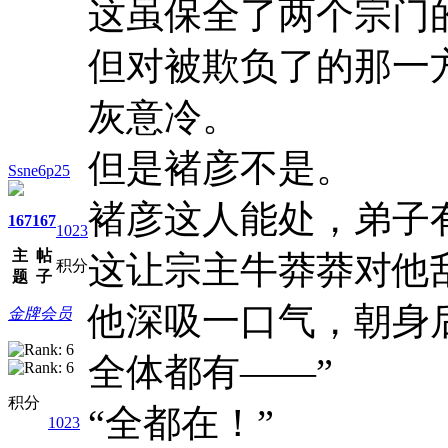
这虽保全了两个宗门
但对被欺负了的那一
灰意冷。
但是褚彦不是。
Ssne6p25
褚彦这人能处，弟子
167
167
1023
主
帖
这让宗主牛莽莽对他
积分
题
子
他深吸一口气，朝身
金牌会员
全体都有――”
积分
“全都在！”
1023