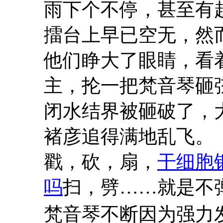
雨下个不停，甚至有
擂台上早已空无，然
他们睁大了眼睛，看
主，抡一把梵音琴砸
闭水结界被砸破了，
褚彦追得满地乱飞。
戳，砍，扇，
干细胞
吗
扫，劈……就是不
梵音琴不断因为强力