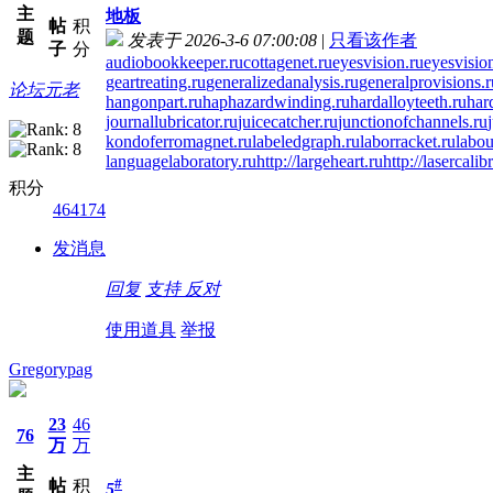
主
地板
帖
积
题
发表于 2026-3-6 07:00:08
|
只看该作者
子
分
audiobookkeeper.ru
cottagenet.ru
eyesvision.ru
eyesvisio
geartreating.ru
generalizedanalysis.ru
generalprovisions.r
论坛元老
hangonpart.ru
haphazardwinding.ru
hardalloyteeth.ru
har
journallubricator.ru
juicecatcher.ru
junctionofchannels.ru
kondoferromagnet.ru
labeledgraph.ru
laborracket.ru
labou
languagelaboratory.ru
http://largeheart.ru
http://lasercalib
积分
464174
发消息
回复
支持
反对
使用道具
举报
Gregorypag
23
46
76
万
万
主
#
帖
积
5