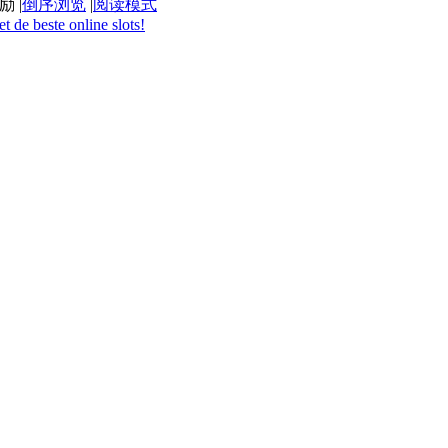
|
倒序浏览
|
阅读模式
t de beste online slots!