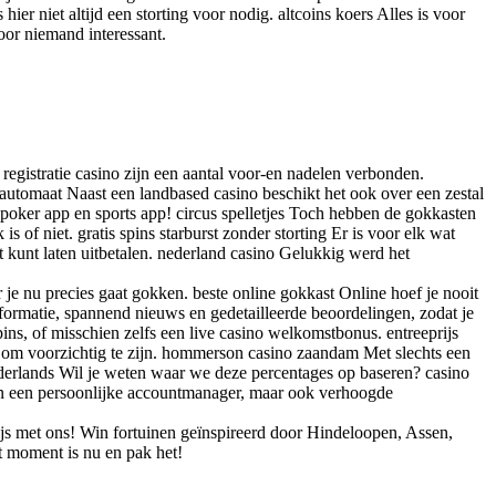
er niet altijd een storting voor nodig. altcoins koers Alles is voor
oor niemand interessant.
registratie casino zijn een aantal voor-en nadelen verbonden.
elautomaat Naast een landbased casino beschikt het ook over een zestal
 poker app en sports app! circus spelletjes Toch hebben de gokkasten
 of niet. gratis spins starburst zonder storting Er is voor elk wat
niet kunt laten uitbetalen. nederland casino Gelukkig werd het
je nu precies gaat gokken. beste online gokkast Online hoef je nooit
informatie, spannend nieuws en gedetailleerde beoordelingen, zodat je
spins, of misschien zelfs een live casino welkomstbonus. entreeprijs
ijk om voorzichtig te zijn. hommerson casino zaandam Met slechts een
ederlands Wil je weten waar we deze percentages op baseren? casino
n een persoonlijke accountmanager, maar ook verhoogde
ijs met ons! Win fortuinen geïnspireerd door Hindeloopen, Assen,
 moment is nu en pak het!