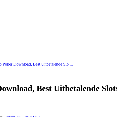
 Poker Download, Best Uitbetalende Slo ...
ownload, Best Uitbetalende Slot