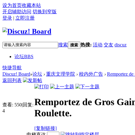
设为首页
收藏本站
开启辅助访问
切换到窄版
登录
|
立即注册
搜索
热搜:
活动
交友
discuz
搜索
论坛
BBS
快捷导航
Discuz! Board
»
论坛
›
重庆文理学院
›
校内外广告
›
Remportez de G
返回列表
Remportez de Gros Gains
查看:
550
|
回复:
Roulette.
4
[复制链接]
电梯直达