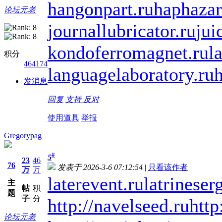
hangonpart.ru
haphazar
论坛元老
journallubricator.ru
jui
kondoferromagnet.ru
l
积分
464174
languagelaboratory.ru
h
发消息
回复
支持
反对
使用道具
举报
Gregorypag
#
5
23
46
76
发表于 2026-3-6 07:12:54
|
只看该作者
万
万
laterevent.ru
latrineser
主
帖
积
题
子
分
http://navelseed.ru
http
论坛元老