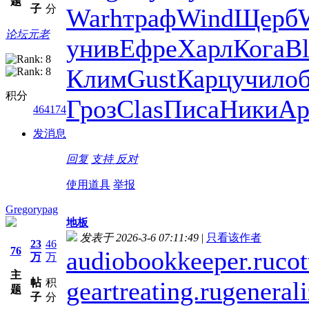
题
子
分
Warh
траф
Wind
Щерб
论坛元老
унив
Ефре
Харл
Кога
B
Клим
Gust
Карц
учил
о
积分
Гроз
Clas
Писа
Ники
Ар
464174
发消息
回复
支持
反对
使用道具
举报
Gregorypag
地板
发表于 2026-3-6 07:11:49
|
只看该作者
23
46
76
audiobookkeeper.ru
cot
万
万
主
帖
积
geartreating.ru
generali
题
子
分