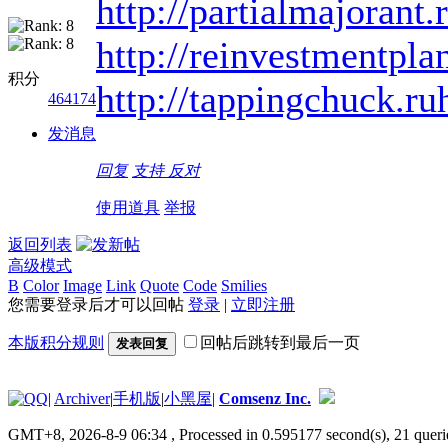
http://partialmajorant.
http://reinvestmentpla
积分
http://tappingchuck.ru
464174
发消息
回复
支持
反对
使用道具
举报
返回列表
高级模式
B
Color
Image
Link
Quote
Code
Smilies
您需要登录后才可以回帖
登录
|
立即注册
本版积分规则
回帖后跳转到最后一页
发表回复
|
Archiver
|
手机版
|
小黑屋
|
Comsenz Inc.
GMT+8, 2026-8-9 06:34
, Processed in 0.595177 second(s), 21 queri