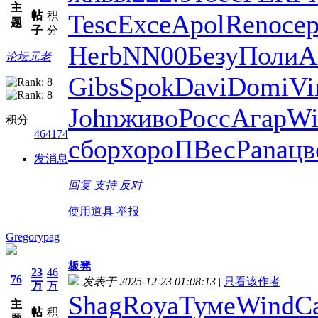
主
帖
积
Tesc
Exce
Apol
Reno
се
题
子
分
Herb
NN00
Безу
Поли
A
论坛元老
Gibs
Spok
Davi
Domi
Vi
John
живо
Росс
Агар
Wi
积分
464174
сбор
хоро
ПВес
Pana
цв
发消息
回复
支持
反对
使用道具
举报
Gregorypag
板凳
23
46
76
发表于 2025-12-23 01:08:13
|
只看该作者
万
万
Shag
Roya
Туме
Wind
C
主
帖
积