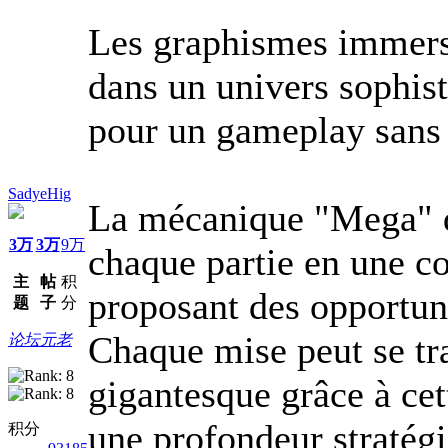
Les graphismes immersi
dans un univers sophist
pour un gameplay sans f
SadyeHig
La mécanique "Mega" de
3万
3万
9万
chaque partie en une co
主
帖
积
proposant des opportun
题
子
分
Chaque mise peut se t
论坛元老
gigantesque grâce à cet
une profondeur stratégi
积分