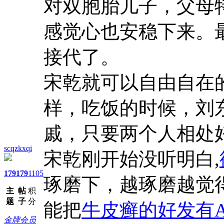
对双胞胎儿子，父母
感觉心也安稳下来。
接代了。
宋乾就可以自由自在
样，吃饭的时候，刘
戚，只要两个人相处
scqzkxqi
宋乾刚开始没听明白,
179
179
1105
琢磨下，越琢磨越觉
主
帖
积
题
子
分
能把
牛皮癣的好发有
金牌会员