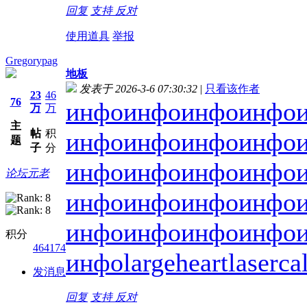
回复
支持
反对
使用道具
举报
Gregorypag
地板
发表于 2026-3-6 07:30:32
|
只看该作者
23
46
76
инфо
инфо
инфо
инфо
万
万
主
帖
积
инфо
инфо
инфо
инфо
题
子
分
инфо
инфо
инфо
инфо
论坛元老
инфо
инфо
инфо
инфо
инфо
инфо
инфо
инфо
积分
464174
инфо
largeheart
laserca
发消息
回复
支持
反对