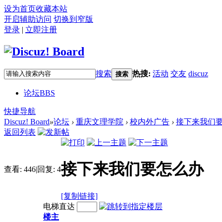
设为首页
收藏本站
开启辅助访问
切换到窄版
登录
|
立即注册
搜索
热搜:
活动
交友
discuz
搜索
论坛
BBS
快捷导航
Discuz! Board
»
论坛
›
重庆文理学院
›
校内外广告
›
接下来我们
返回列表
接下来我们要怎么办
查看:
446
|
回复:
4
[复制链接]
电梯直达
楼主