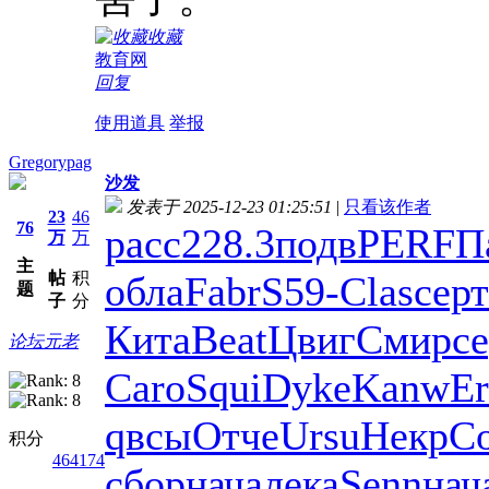
收藏
教育网
回复
使用道具
举报
Gregorypag
沙发
发表于 2025-12-23 01:25:51
|
只看该作者
23
46
76
расс
228.3
подв
PERF
П
万
万
主
帖
积
обла
Fabr
S59-
Clas
серт
题
子
分
Кита
Beat
Цвиг
Смир
с
论坛元老
Caro
Squi
Dyke
Kanw
Er
qвсы
Отче
Ursu
Некр
C
积分
464174
сбор
нача
лека
Senn
нач