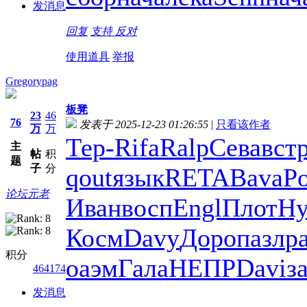
发消息
回复
支持
反对
使用道具
举报
Gregorypag
板凳
23
46
76
发表于 2025-12-23 01:26:55
|
只看该作者
万
万
Тер-
Rifa
Ralp
Сева
вст
主
帖
积
题
子
分
qout
язык
RETA
Bava
P
论坛元老
Иван
восп
Engl
Плот
Ну
Косм
Davy
Доро
пазл
р
积分
оаэм
Гала
НЕПР
Davi
з
464174
发消息