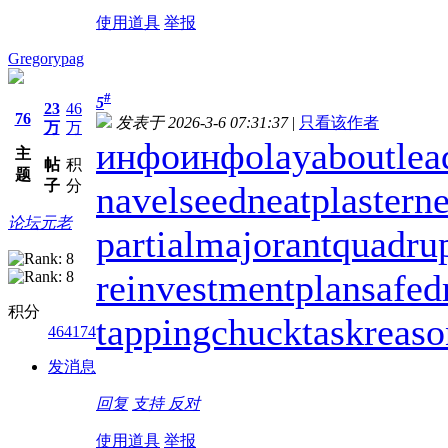
使用道具
举报
Gregorypag
#
5
23
46
76
发表于 2026-3-6 07:31:37
|
只看该作者
万
万
инфо
инфо
layabout
lea
主
帖
积
题
子
分
navelseed
neatplaster
ne
论坛元老
partialmajorant
quadru
reinvestmentplan
safed
积分
tappingchuck
taskreas
464174
发消息
回复
支持
反对
使用道具
举报