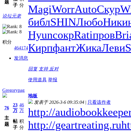
题
子
分
Magi
Worr
Auto
Скур
W
论坛元老
библ
SHIN
Любо
Ники
Hyun
сокр
Rati
пров
Bri
积分
Кирп
фант
Жика
Леви
S
464174
发消息
回复
支持
反对
使用道具
举报
Gregorypag
地板
发表于 2026-3-6 09:35:04
|
只看该作者
23
46
76
http://audiobookkeeper
万
万
主
帖
积
http://geartreating.ru
ht
题
子
分