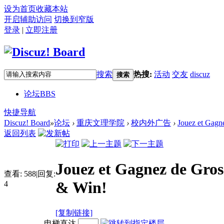
设为首页
收藏本站
开启辅助访问
切换到窄版
登录
|
立即注册
搜索
热搜:
活动
交友
discuz
搜索
论坛
BBS
快捷导航
Discuz! Board
»
论坛
›
重庆文理学院
›
校内外广告
›
Jouez et Gagn
返回列表
Jouez et Gagnez de Gro
查看:
588
|
回复:
& Win!
4
[复制链接]
电梯直达