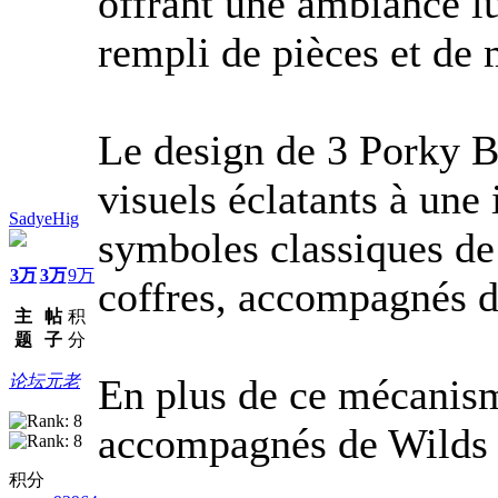
offrant une ambiance lu
rempli de pièces et de 
Le design de 3 Porky 
visuels éclatants à une 
SadyeHig
symboles classiques de r
3万
3万
9万
coffres, accompagnés 
主
帖
积
题
子
分
论坛元老
En plus de ce mécanisme
accompagnés de Wilds m
积分