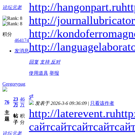
http://hangonpart.ru
ht
论坛元老
http://journallubricator
http://kondoferromagn
积分
464174
http://languagelaborat
发消息
回复
支持
反对
使用道具
举报
Gregorypag
#
5
23
46
76
发表于 2026-3-6 09:36:09
|
只看该作者
万
万
http://laterevent.ru
http
主
帖
积
题
子
分
сайт
сайт
сайт
сайт
сай
论坛元老