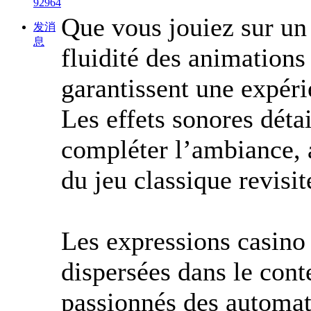
92964
Que vous jouiez sur un 
发消
息
fluidité des animations
garantissent une expéri
Les effets sonores détai
compléter l’ambiance, a
du jeu classique revisit
Les expressions casino
dispersées dans le cont
passionnés des automat