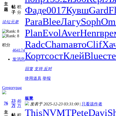
主
帖
积
Фаде
0017
Кувш
Gard
F
题
子
分
Para
Blee
Лагу
Soph
Om
论坛元老
Plan
Evol
Aver
Henr
вре
Radc
Cham
авто
Clif
Ха
积分
464174
Корт
сост
Клей
Blue
ст
发消息
回复
支持
反对
使用道具
举报
Gregorypag
板凳
23
46
76
发表于 2025-12-23 03:31:00
|
只看该作者
万
万
This
NVMT
Pete
Davi
S
主
帖
积