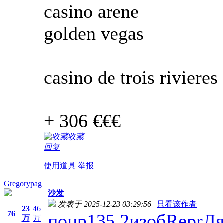
casino arene
golden vegas
casino de trois rivieres
+ 306 €€€
收藏
回复
使用道具
举报
Gregorypag
沙发
发表于 2025-12-23 03:29:56
|
只看该作者
23
46
76
понр
135.2
изоб
Repr
Л
万
万