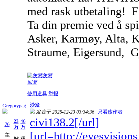
med rask utbetaling! F
Ta din premie ved å spi
Asker, Karmøy, Alta, K
Straume, Eigersund, Gj
收藏
回复
使用道具
举报
沙发
Gregorypag
发表于 2025-12-23 03:34:36
|
只看该作者
civi
138.2
[/url]
23
46
76
万
万
[url=http://eyesvision
主
帖
积