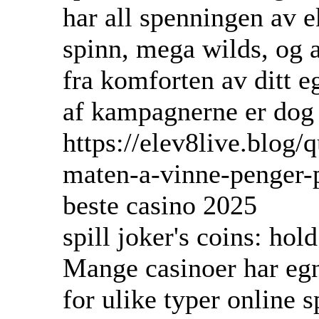
har all spenningen av e
spinn, mega wilds, og a
fra komforten av ditt 
af kampagnerne er dog f
https://elev8live.blog/
maten-a-vinne-penger-p
beste casino 2025
spill joker's coins: ho
Mange casinoer har egn
for ulike typer online 