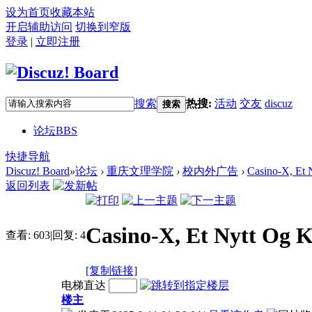
设为首页
收藏本站
开启辅助访问
切换到窄版
登录
|
立即注册
搜索
热搜:
活动
交友
discuz
搜索
论坛
BBS
快捷导航
Discuz! Board
»
论坛
›
重庆文理学院
›
校内外广告
›
Casino-X, Et N
返回列表
Casino-X, Et Nytt Og K
查看:
603
|
回复:
4
[复制链接]
电梯直达
楼主