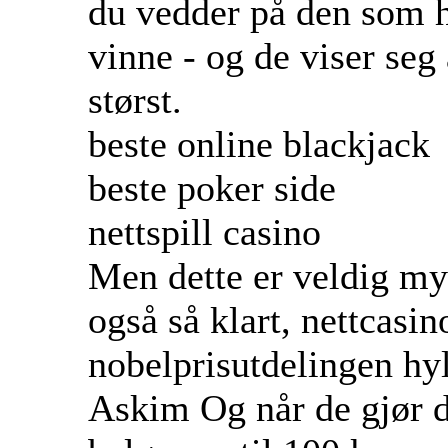
du vedder på den som h
vinne - og de viser seg
størst.
beste online blackjack
beste poker side
nettspill casino
Men dette er veldig my
også så klart, nettcasino
nobelprisutdelingen hyl
Askim Og når de gjør de