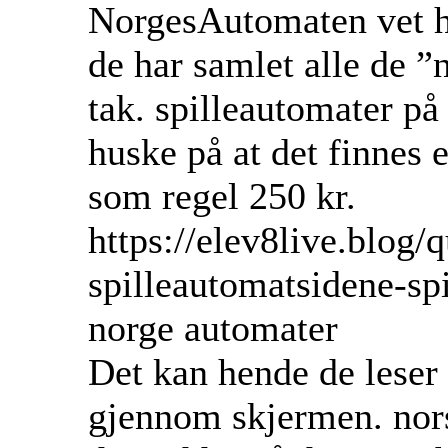
NorgesAutomaten vet hva
de har samlet alle de 
tak. spilleautomater p
huske på at det finnes
som regel 250 kr.
https://elev8live.blog/
spilleautomatsidene-spi
norge automater
Det kan hende de leser
gjennom skjermen. nors