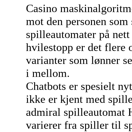
Casino maskinalgoritmer
mot den personen som s
spilleautomater på nett
hvilestopp er det flere 
varianter som lønner s
i mellom.
Chatbots er spesielt ny
ikke er kjent med spill
admiral spilleautomat 
varierer fra spiller til 