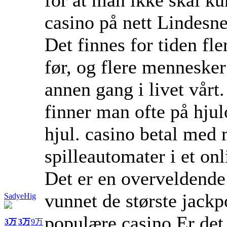
casino på nett Lindesn
Det finnes for tiden fl
før, og flere menneske
annen gang i livet vårt
finner man ofte på hju
hjul. casino betal med
spilleautomater i et on
Det er en overveldende
vunnet de største jackp
SadyeHig
populære casino Er det
3万
3万
9万