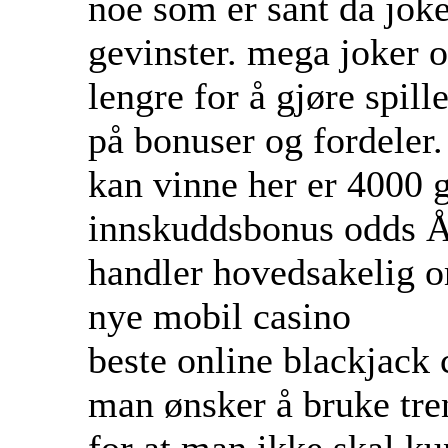
noe som er sant da jok
gevinster. mega joker o
lengre for å gjøre spill
på bonuser og fordeler
kan vinne her er 4000 g
innskuddsbonus odds Å 
handler hovedsakelig o
nye mobil casino
beste online blackjack
man ønsker å bruke tre
for at man ikke skal ku