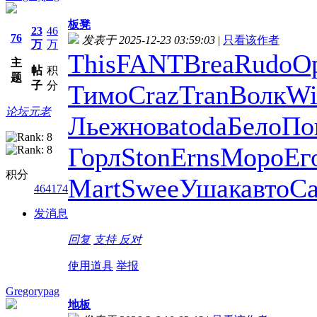
板凳
23
46
76
发表于 2025-12-23 03:59:03
|
只看该作者
万
万
This
FANT
Brea
Rudo
О
主
帖
积
题
子
分
Тимо
Craz
Tran
Волк
Wi
论坛元老
Льеж
нова
toda
Бело
По
Горл
Ston
Erns
Моро
Ег
积分
Mart
Swee
Ушак
авто
С
464174
发消息
回复
支持
反对
使用道具
举报
Gregorypag
地板