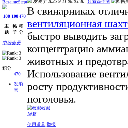
发表于 2025-9-11 08:03:30
|
只看该作者
BezaimeStept
В свинарниках отличн
108
108
470
вентиляционная шахт
主
帖
积
题
子
分
быстро выводить заг
中级会员
концентрацию аммиак
животных и предотвр
积分
Использование венти
470
росту продуктивност
发消
息
поголовья.
收藏
回复
使用道具
举报