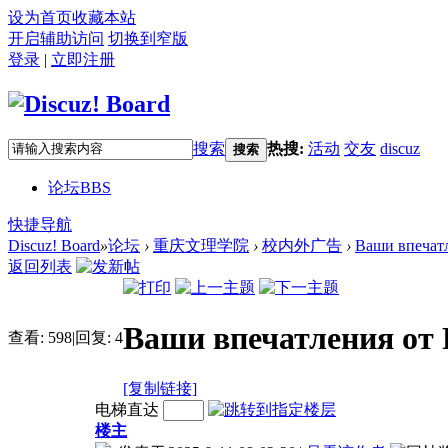
设为首页
收藏本站
开启辅助访问
切换到窄版
登录
|
立即注册
搜索
热搜:
活动
交友
discuz
搜索
论坛
BBS
快捷导航
Discuz! Board
»
论坛
›
重庆文理学院
›
校内外广告
›
Ваши впечатле
返回列表
Ваши впечатления от R
查看:
598
|
回复:
4
[复制链接]
电梯直达
楼主