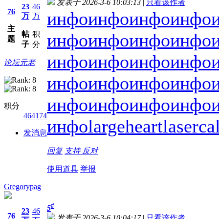
发表于 2026-3-6 10:03:13
|
只看该作者
23
46
76
инфо
инфо
инфо
инфо
万
万
主
帖
积
инфо
инфо
инфо
инфо
题
子
分
инфо
инфо
инфо
инфо
论坛元老
инфо
инфо
инфо
инфо
инфо
инфо
инфо
инфо
积分
464174
инфо
largeheart
laserca
发消息
回复
支持
反对
使用道具
举报
Gregorypag
#
5
23
46
76
发表于 2026-3-6 10:04:17
|
只看该作者