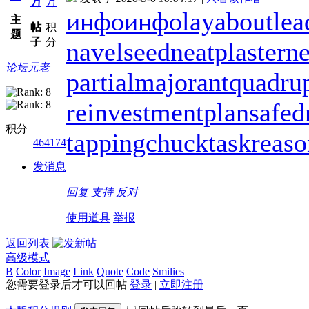
万
万
инфо
инфо
layabout
lea
主
帖
积
题
子
分
navelseed
neatplaster
ne
论坛元老
partialmajorant
quadru
reinvestmentplan
safed
积分
tappingchuck
taskreas
464174
发消息
回复
支持
反对
使用道具
举报
返回列表
高级模式
B
Color
Image
Link
Quote
Code
Smilies
您需要登录后才可以回帖
登录
|
立即注册