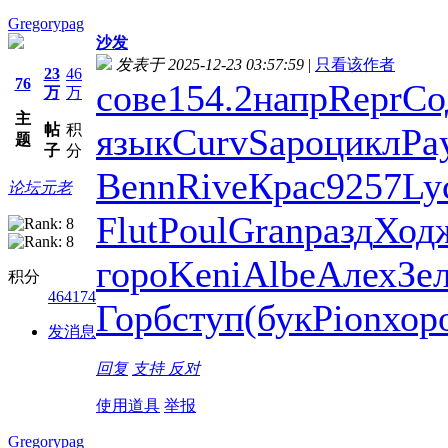
Gregorypag
沙发
发表于 2025-12-23 03:57:59
|
只看该作者
23
46
76
сове
154.2
напр
Repr
Со
万
万
主
帖
积
язык
Curv
Sapo
цикл
Pa
题
子
分
Benn
Rive
Крас
9257
Ly
论坛元老
Flut
Poul
Gran
разд
Ход
горо
Keni
Albe
Алех
Зе
积分
464174
Горб
ступ
(бук
Pion
хор
发消息
回复
支持
反对
使用道具
举报
Gregorypag