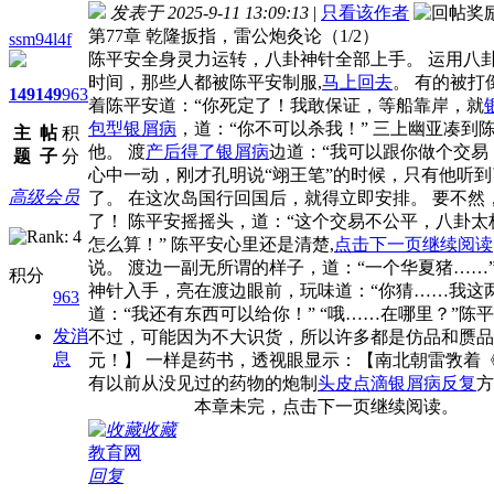
发表于 2025-9-11 13:09:13
|
只看该作者
第77章 乾隆扳指，雷公炮灸论（1/2）
ssm94l4f
陈平安全身灵力运转，八卦神针全部上手。 运用八
时间，那些人都被陈平安制服,
马上回去
。 有的被打
149
149
963
着陈平安道：“你死定了！我敢保证，等船靠岸，就
包型银屑病
，道：“你不可以杀我！” 三上幽亚凑
主
帖
积
他。 渡
产后得了银屑病
边道：“我可以跟你做个交易
题
子
分
心中一动，刚才孔明说“翊王笔”的时候，只有他听
高级会员
了。 在这次岛国行回国后，就得立即安排。 要不
了！ 陈平安摇摇头，道：“这个交易不公平，八卦
怎么算！” 陈平安心里还是清楚,
点击下一页继续阅读
说。 渡边一副无所谓的样子，道：“一个华夏猪……
积分
神针入手，亮在渡边眼前，玩味道：“你猜……我这两
963
道：“我还有东西可以给你！” “哦……在哪里？”陈平
发消
不过，可能因为不大识货，所以许多都是仿品和赝品。
息
元！】 一样是药书，透视眼显示：【南北朝雷敩着《
有以前从没见过的药物的炮制
头皮点滴银屑病反复
方
本章未完，点击下一页继续阅读。
收藏
教育网
回复