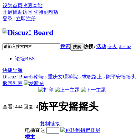
设为首页
收藏本站
开启辅助访问
切换到窄版
登录
|
立即注册
搜索
热搜:
活动
交友
discuz
搜索
论坛
BBS
快捷导航
Discuz! Board
»
论坛
›
重庆文理学院
›
求职路上
›
陈平安摇摇头
返回列表
陈平安摇摇头
查看:
444
|
回复:
4
[复制链接]
电梯直达
楼主