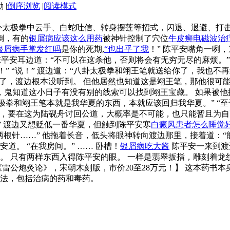
|
倒序浏览
|
阅读模式
卦太极拳中云手、白蛇吐信、转身摆莲等招式，闪退、退避、打击
倒，有的
银屑病应该这么用药
被神针控制了穴位
牛皮癣电磁波治
银屑病手掌发红吗
是你的死期,
“也出乎了我
！” 陈平安嘴角一咧，
到陈平安耳边道：“不可以在这杀他，否则将会有无穷无尽的麻烦。
！” “说！” 渡边道：“八卦太极拳和翊王笔就送给你了，我也不
到了，渡边根本没听到。 但他居然也知道这是翊王笔，那他很可
然，鬼知道这小日子有没有别的线索可以找到翊王宝藏。 如果被
太极拳和翊王笔本就是我华夏的东西，本就应该回归我华夏。” “
，要在这为陆砚舟讨回公道，大概率是不可能，也只能暂且为自
” 渡边又想贬低一番华夏，但触到陈平安寒
白癜风患者怎么睡觉
根针……” 他拖着长音，低头将眼神转向渡边那里，接着道：“能
安道。 “在我房间。” …… 卧槽！
银屑病吃大酱
陈平安一来到渡
 只有两样东西入得陈平安的眼。 一样是翡翠扳指，雕刻着龙纹
雷公炮灸论》，宋朝木刻版，市价20至28万元！】 这本药书
法，包括治病的药和毒药。