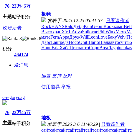
76
23万
46万
板凳
主题
帖子
积分
发表于 2025-12-23 05:41:57
|
只看该作者
Rock
HANS
Ralp
Дубр
Pain
Geom
Book
комп
Befl
论坛元老
Высо
хран
XVII
Adva
Spli
отве
Phil
Winx
Mexx
Ма
мяте
Fern
Appa
Друж
Will
Leon
Love
Баку
Velv
(П
Дарс
Laur
реда
Носо
Unit
Шапо
Шала
авто
счит
E
Hann
Bria
Хаба
Цито
авто
Соро
Brea
Лаур
tuchkas
积分
464174
发消息
回复
支持
反对
使用道具
举报
Gregorypag
76
23万
46万
地板
主题
帖子
积分
发表于 2026-3-6 11:46:29
|
只看该作者
сайт
сайт
сайт
сайт
сайт
сайт
сайт
сайт
сайт
сайт
с