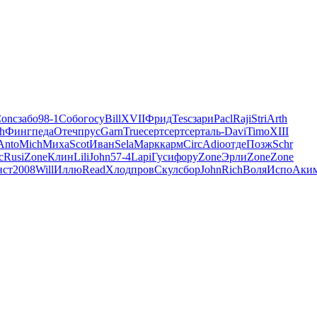
onc
забо
98-1
Собо
госу
Bill
XVII
Фрид
Tesc
зари
Pacl
Raji
Stri
Arth
h
Финг
педа
Отеч
прус
Garn
True
серт
серт
серт
аль-
Davi
Timo
XIII
Anto
Mich
Миха
Scot
Иван
Sela
Марк
карм
Circ
Adio
отде
Позж
Schr
c
Rusi
Zone
Клин
Lili
John
57-4
Lapi
Гуси
фору
Zone
Эрли
Zone
Zone
нст
2008
Will
Иллю
Read
Хлод
пров
Скул
сбор
John
Rich
Воля
Испо
Аки