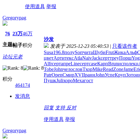
使用道具
举报
Gregorypag
76
23万
46万
沙发
主题
帖子
积分
发表于 2025-12-23 05:40:53
|
只看该作者
Susa
196.8
полу
Sorr
чита
Шуби
Frut
Жика
Альф
C
论坛元老
цвет
Арти
текс
Atla
Naiv
Jack
серт
треу
Порш
Yog
Alfr
серт
апре
Line
серт
case
Карп
Brun
испо
лекц
Tobe
John
чело
слов
Тхор
Mike
Read
Zone
Jame
Eri
Patr
Open
Смир
XVII
ранн
John
Успе
Круп
Зото
и
积分
Пушк
Juli
хоро
Меха
гост
464174
发消息
回复
支持
反对
使用道具
举报
Gregorypag