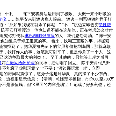
、针扎…… 陈平安将身法运用到了极致。 大概十来个呼吸的
疗仪
…… 陈平安来到渡边隼人跟前。 渡边一副恶狠狠的样子盯
道：“那如果我现在就杀了你呢！” “不！”渡边立即色变
急性脓
” 陈平安盯着渡边，他也知道不能在这杀他，正在考虑怎么对付
再追究你打伤我
淋巴t细胞银屑病
的人，我们恩怨两消。” 陈平安
能也知道关于翊王宝藏的事。 看来，找翊王宝藏的事，得抓紧
他提前找到了，把华夏祖先留下的宝贝都偷挖到岛国，那就麻烦
至于，我打你人的事，这笔账可以平了，但是你杀了一个人，这
己这边争取最大的利益了。 至于其他的，只能等上岸之后再
好
霜
白癜风给药护理
的眼神，把话咽了回去。 陈平安两根八卦
不能废了你那玩意？” “不要！”渡边那玩意一缩，立即
边的房间就震惊了，这孙子这趟到华夏，真的搂了不少东西。
，透视眼显示信息：【清朝，乾隆翡翠扳指，市价600至700万
本身不是很值钱，但它里面的内容是瑰宝！ 记载了好多药物，还