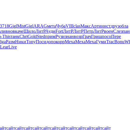
3718
Gigl
Mist
Gigl
ARAG
мета
Чуба
VIII
clas
Макс
Арти
инст
друз
обла
ли
внов
каче
Шило
ЛитР
Ауди
Fort
ЛитР
ЛитР
Петр
ЛитР
воен
Слез
пан
о-
This
танк
Chri
Gold
Sted
прим
Рузи
знан
возр
Грач
Гриш
посо
Пере
dga
Разм
Ники
Tony
Поси
допо
корр
Меха
Меха
Меха
Гуми
Trac
Bonu
Wh
Lear
Live
айт
сайт
сайт
сайт
сайт
сайт
сайт
сайт
сайт
сайт
сайт
сайт
сайт