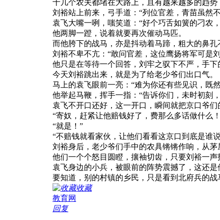
十几个农夫都堵在大路上，且有越来越多的趋势
刘裕站上前来，弓手道：“列位官差，青苗虽然
袁飞大嘴一咧，嗤笑道：“好个巧舌如簧的刁农
他两脚一蹬，说着就要再次催动马匹。
而他胯下的战马，亦是抖动着马蹄，粗大的鼻孔
刘裕不卑不亢：“敢问官差，这位鹰扬将军可是刘
他只是在等待一个回答，刘牢之驭下不严，手下
今天刘裕跳出来，就是为了给老少爷们出口气。
马上的袁飞眼前一亮：“难为你还有些见识，既
他举起马鞭，挥手一指：“告诉你们，未时初刻
袁飞不开口还好，这一开口，瞬间就把京口爷们
“寄奴，赶紧让他赔钱好了，费那么多话做什么！
“就是！”
“不赔钱就看家伙，让他们看看这京口到底是谁说
刘裕身后，老少爷们手中的农具锵锵作响，从茅
他们一个个怒目圆瞪，攘袖切齿，只要刘裕一声
袁飞身边的小兵，被眼前的阵势震撼了，这还是
要知道，别的村镇的乡民，只是看到北府兵的战
收藏
教育网
回复