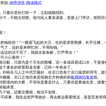
|
倒序浏览
|
阅读模式
，只要向里长打听一下，立刻就能找到。
分寸，不能太招摇。他与此人素未谋面，直接上门拜访，按照历
呢！
就把钱给你！”一横眉飞起的大汉，生的是虎背熊腰，长手过膝，
客气了，说好是来帮忙的，不用给钱。”
们这边的活干完了，我就去架条船，打芦苇去！”
可小心着些！”
情沉毅，只因为是个天生的豁嘴，话一多就容易流口水，于是便
这个著名的侨置郡县安家，已经一年有余了。
，刘裕在几人之中武艺最好，在京口也有个京口猛虎的诨号，故
作频频，京口之地历来是抵御北方铁骑的前
银屑病怕复发
线。
州郡境内的大桥，不管你是要卖什么，只要你是要做生意，便要
算能承受。
几个钱，还要交重税，相当不划算。
“不碍事，我先去把芦苇收好，再去桥边看看情况，若是官差管