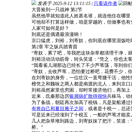
发表于 2025-9-12 13:11:15
|
只看该作者
大晋捡到一只战神 第2节
虽然他早就知道此人姓甚名谁，就连他住在哪里
可他却不打算这样做，咱是穿越的，但做事也有
人家可如何是好？
到底还是偶遇最浪漫呐！
京口猛虎，刘裕，刘寄奴，你到底在哪里混饭吃
第2章 牢之纵兵踏青苗
“寄奴，累了吧，等我把这块杂草都清理干净，
刘裕活动活动筋骨，转头笑道：“凭之，你也太
“我看雀儿湖那边已经长了不少芦苇荡，等到你
“寄奴，去收芦苇，恐怕要过桥吧，花费不少，你
在刘寄奴的身旁，一位壮汉一直弯腰干活，他性
檀凭之和魏咏之两人都是南渡的北人，来到京口
刘裕虽然家里也穷困，却时常接济他们，再加上
近来，氐秦那边厉
银屑病扩散得很快
兵秣马，动
为了备战，朝廷再次加高了税钱，凡是架船通过
有将自己和夏目雅子之间
，或者是十税一，总还
可是近来已经涨到了十税五，一船的芦苇才能卖
几人把杂草堆到路边，刘寄奴抹了把汗，笑道：
桥。”