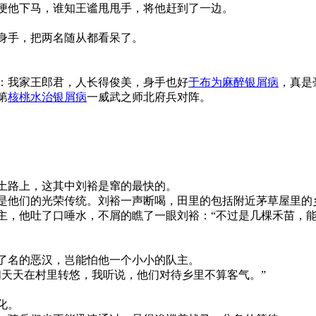
便他下马，谁知王谧甩甩手，将他赶到了一边。
身手，把两名随从都看呆了。
：我家王郎君，人长得俊美，身手也好
于布为麻醉银屑病
，真是
第
核桃水治银屑病
一威武之师北府兵对阵。
土路上，这其中刘裕是窜的最快的。
是他们的光荣传统。刘裕一声断喝，田里的包括附近茅草屋里的
主，他吐了口唾水，不屑的瞧了一眼刘裕：“不过是几棵禾苗，能
了名的恶汉，岂能怕他一个小小的队主。
们天天在村里转悠，我听说，他们对待乡里不算客气。”
化。