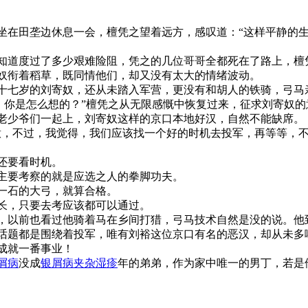
坐在田垄边休息一会，檀凭之望着远方，感叹道：“这样平静的
知道度过了多少艰难险阻，凭之的几位哥哥全都死在了路上，檀
奴衔着稻草，既同情他们，却又没有太大的情绪波动。
十七岁的刘寄奴，还从未踏入军营，更没有和胡人的铁骑，弓马
，你是怎么想的？”檀凭之从无限感慨中恢复过来，征求刘寄奴的
老少爷们一起上，刘寄奴这样的京口本地好汉，自然不能缺席。
意，不过，我觉得，我们应该找一个好的时机去投军，再等等，不
还要看时机。
主要考察的就是应选之人的拳脚功夫。
一石的大弓，就算合格。
长，只要去考应该都可以通过。
，以前也看过他骑着马在乡间打猎，弓马技术自然是没的说。他
话题都是围绕着投军，唯有刘裕这位京口有名的恶汉，却从未多
成就一番事业！
屑病
没成
银屑病夹杂湿疹
年的弟弟，作为家中唯一的男丁，若是