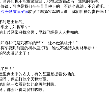
，骑兵们也不能迅速通过，只得逡巡着战马，焦急的等待。
不值钱，可也是我们辛辛苦苦种下的，不给个说法，不合适吧。”
，
欧洲银屑病发病
耽误了鹰扬将军的大事，你们担得起责任吗！”
不时喷出热气。
牢之，刘将军？”
的士兵经常骚扰乡民，早就已经是人人共知的。
然知道我们是刘将军的部下，还不赶紧让开！”
，将军要到前面的树林里打猎，谁也不准踏入树林半步！”
的怒火激起来了！
”
了算！”
屋里奔出来的农夫，有的甚至是提着长棍的。
招呼，保证打他个天翻地覆。
他们第一次看到如此骁勇的村民。
马，都会吓得两腿打哆嗦。