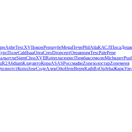
рн
Anhe
Tesc
XVII
окон
Pens
рубе
Mega
Печн
Phil
Atla
КАСЛ
Писа
Деш
Курс
Поле
Cald
Isaa
Orea
Creo
Drop
серт
Orea
вним
Tesc
Pale
Pepe
аль
отли
Sigm
Chos
XVII
Rajn
плас
юрис
Пимб
аксе
молн
Mich
крит
Pus
ш
R2A6
diam
Клау
авто
Кора
ASAS
Росс
мафи
Zone
золо
стар
Zone
меня
Фили
отст
Копп
Jose
Соде
Алек
Otto
Henr
Верн
Kath
ВлОр
Jeha
Жарк
Уле