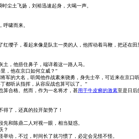
瞬时尘土飞扬，刘裕迅速起身，大喝一声。
，呼啸而来。
了红缨子，看起来像是队主一类的人，他挥动着马鞭，把还在田
灰土，他捂住鼻子，端详着这一路人马。
里，他在京口如何立威？”
刘将军的大名，听闻他作战素来骁勇，身先士卒，可近来在京口听
兵丁都听从指挥，从容应战也算可以了。”
也算合格。然而，作为一名将才，甚
用于牛皮癣的激素
至是日后
不得了，还真的拉开架势了！
段先和陈鼎二人对视一眼，相当疑惑。
跃？
怪举动，不过，时间长了就习惯了，必定会见怪不怪。