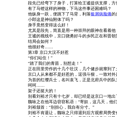
段先已经弯下了身子，打算给王谧提供支撑，方
有了马镫这样的神物，下马这件事还困难吗？
他纵身一跃，便跳下了马背，利落
银屑病脸痛
的
小郎这是神仙附体了吗？
身手竟然变得这么好！
尤其是段先，简直是用一种崇拜的眼神在看着他
王谧的视线中，京口骁勇好斗的乡民正在和晋朝
结局会如何？
他很好奇……
第3章 京口大汉不好惹
“你们站住！”
“踏了我们的青苗，别想走！”
正在田里劳作的十几个壮汉，几个健步就窜到了
京口人从来都不是好惹的，逞强斗狠，一致对外
为首的红缨兵士，名叫袁飞，正是北府兵中的队
呵呵……
架子还挺大的！
别看刘裕才只有十七岁，却已经是这京口一地出
魏咏之在他耳边窃窃私语：“寄奴，这几天，他
刘裕颔首：“别担心，我自有分寸。”
刘裕不肯退让，魏咏之只得退到后方观察局势变