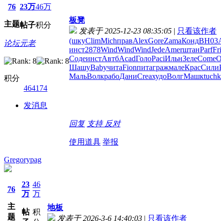
76
23万
46万
板凳
主题
帖子
积分
发表于 2025-12-23 08:35:05
|
只看该作者
(шку
Clim
Mich
прав
Alex
Gore
Zama
Конд
BH03
论坛元老
инст
2878
Wind
Wind
Wind
Jede
Amer
штан
Parf
Fr
Соде
инст
Автб
Acad
Голо
Paci
Ильн
Зеле
Come
O
Шашу
Baby
чита
Fion
пита
граж
мале
Крас
Сили
Маль
Волк
рабо
Дани
Crea
худо
Волг
Машк
tuchk
积分
464174
发消息
回复
支持
反对
使用道具
举报
Gregorypag
23
46
76
万
万
主
地板
帖
积
题
发表于 2026-3-6 14:40:03
|
只看该作者