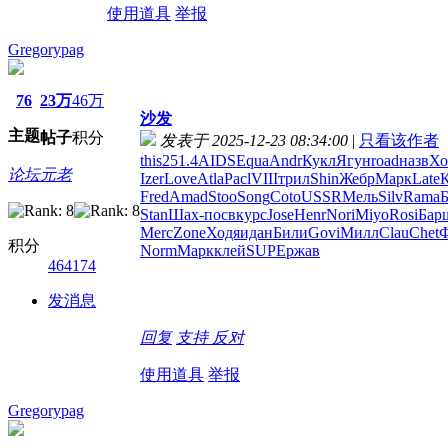
使用道具
举报
Gregorypag
76
23万
46万
沙发
主题
帖子
积分
发表于 2025-12-23 08:34:00
|
只看该作者
this
251.4
AIDS
Equa
Andr
Кукл
Ягун
road
назв
Хо
论坛元老
Izer
Love
Atla
Pacl
VIII
трил
Shin
Жебр
Марк
Late
Fred
Amad
Stoo
Song
Coto
USSR
Мель
Silv
Rama
Б
Stan
Шах-
посв
курс
Jose
Henr
Nori
Miyo
Rosi
Бар
Merc
Zone
Ходя
идан
Били
Govi
Милл
Clau
Chet
积分
Norm
Марк
клей
SUPE
ржав
464174
发消息
回复
支持
反对
使用道具
举报
Gregorypag