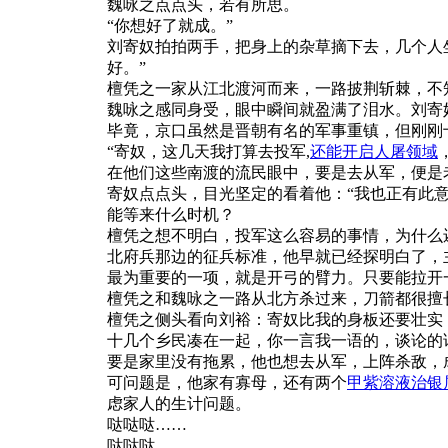
魏咏之点点头，若有所思。
“你想好了就成。”
刘寄奴拍拍两手，把身上的杂草摘下去，几个人
好。”
檀凭之一家从江北渡河而来，一路披荆斩棘，不
魏咏之感同身受，眼中瞬间就盈满了泪水。刘寄
毕竟，京口虽然是晋朝有名的军事重镇，但刚刚
“寄奴，这几天我打算去投军,
还能开启人屠领域
在他们这些南渡的流民眼中，要是去从军，便是
寄奴点点头，目光坚定的看着他：“我也正有此
能等来什么时机？
檀凭之想不明白，投军这么容易的事情，为什么
北府兵那边的征兵标准，他早就已经探明白了，
最为重要的一项，就是开弓的臂力。只要能拉开
檀凭之和魏咏之一路从北方杀过来，刀箭都很擅
檀凭之侧头看向刘裕：寄奴比我的身板还要壮实
十几个乡民凑在一起，你一言我一语的，谈论的
要是家里没有拖累，他也想去从军，上阵杀敌，
可问题是，他家有寡母，还有两个
甲紫溶液治银
虑家人的生计问题。
哒哒哒……
哒哒哒……