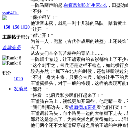
一阵马蹄声响起,
白癜风能吃维生素d么
，田垄边
“不好！”
ssp64f1u
“保护稻苗！”
他话音未落，就见一列十几骑的马队，踏着黄土
158
158
1020
“让开！”
“都让开！”
主题
帖子
积分
为首一人，兜鍪（古代作战用的铁盔）上还装饰
去了。
金牌会员
从农夫们辛辛苦苦耕种的青苗上……
一阵烟尘卷起，让王谧素白的衣衫都粘上了不少
“这个刘牢之，带兵还是这样不检点，如此横行乡
段先亦然：“属下在北方的时候，还曾经听说过
积分
“不过，身为主将，只要会带兵，能够让手下的
1020
王谧摇摇头，对于一般的将领，这样的表现可能
发消息
“郎君！”
“快看！北府兵和乡民们打起来了！”
王谧骑在马上，视线更加开阔些，他定睛一看，
“我们到那边去，看
银屑病加斑秃
看他们打架！”
王谧调转马头，向小路另一边的大榕树下走去，
郎君这是怎么了，为何突然之间变得如此……活
他们两个还不太能适应穿越之后的王谧的种种奇