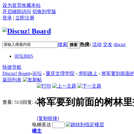
设为首页
收藏本站
开启辅助访问
切换到窄版
登录
|
立即注册
搜索
热搜:
活动
交友
discuz
搜索
论坛
BBS
快捷导航
Discuz! Board
»
论坛
›
重庆文理学院
›
求职路上
›
将军要到前面
返回列表
将军要到前面的树林里
查看:
513
|
回复:
4
[复制链接]
电梯直达
楼主