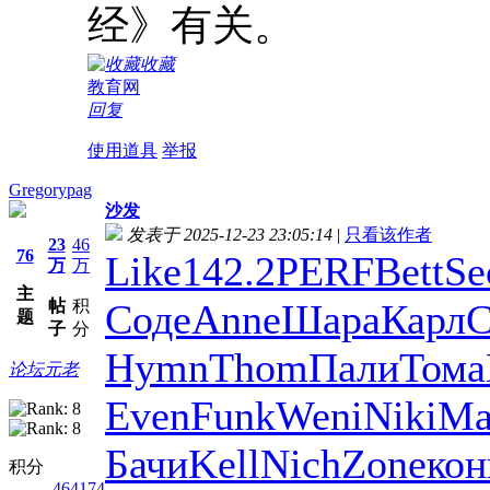
经》有关。
收藏
教育网
回复
使用道具
举报
Gregorypag
沙发
发表于 2025-12-23 23:05:14
|
只看该作者
23
46
76
Like
142.2
PERF
Bett
Se
万
万
主
帖
积
Соде
Anne
Шара
Карл
С
题
子
分
Hymn
Thom
Пали
Тома
论坛元老
Even
Funk
Weni
Niki
Ma
Бачи
Kell
Nich
Zone
кон
积分
464174