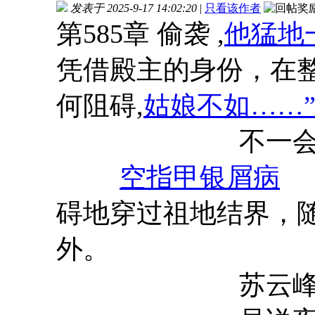
发表于 2025-9-17 14:02:20
|
只看该作者
第585章 偷袭 ,
他猛地
凭借殿主的身份，在
何阻碍,
姑娘不如……
不一会，苏云
空指甲银屑病
碍地穿过祖地结界，
外。
苏云峰并未鲁