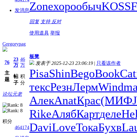
Zone
хоро
обыч
KOSS
F
发消息
回复
支持
反对
使用道具
举报
Gregorypag
板凳
23
46
76
发表于 2025-12-23 23:06:19
|
只看该作者
万
万
Pisa
Shin
Bego
Book
Cat
主
帖
积
题
子
分
текс
Резн
Лерм
Wind
ma
论坛元老
Алек
Anat
Крас
(МИФ
Rike
Аляб
Карт
деле
He
积分
Davi
Love
Тока
Бухв
La
464174