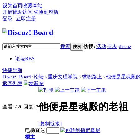
设为首页
收藏本站
开启辅助访问
切换到窄版
登录
|
立即注册
搜索
热搜:
活动
交友
discuz
搜索
论坛
BBS
快捷导航
Discuz! Board
»
论坛
›
重庆文理学院
›
求职路上
›
他便是星魂殿
返回列表
他便是星魂殿的老祖
查看:
420
|
回复:
2
[复制链接]
电梯直达
楼主