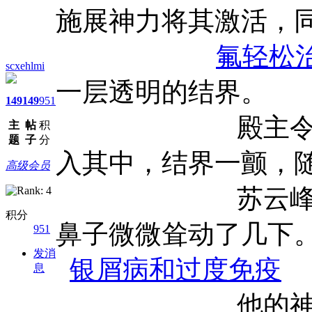
施展神力将其激活，
氟轻松
scxehlmi
一层透明的结界。
149
149
951
殿主令射出一
主
帖
积
题
子
分
入其中，结界一颤，
高级会员
苏云峰踏步向
积分
鼻子微微耸动了几下
951
发消
银屑病和过度免疫
息
他的神情猛