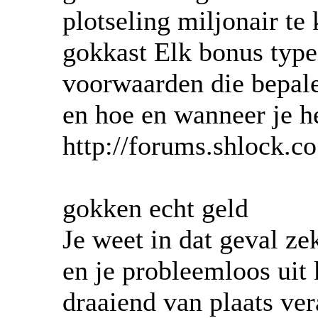
plotseling miljonair t
gokkast Elk bonus type
voorwaarden die bepale
en hoe en wanneer je he
http://forums.shlock.
gokken echt geld
Je weet in dat geval zek
en je probleemloos uit k
draaiend van plaats ve