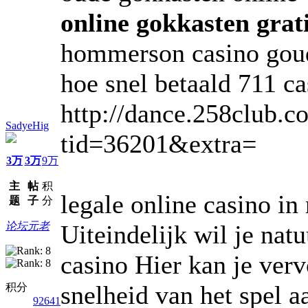
online gokkasten grat
hommerson casino gou
hoe snel betaald 711 ca
http://dance.258club.
SadyeHig
tid=36201&extra=
3万
3万
9万
主
帖
积
legale online casino in
题
子
分
论坛元老
Uiteindelijk wil je natu
casino Hier kan je verv
snelheid van het spel a
积分
92641