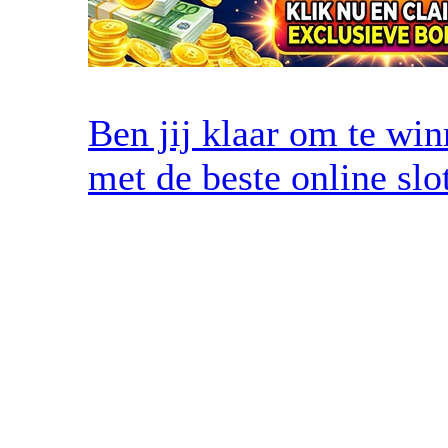
Ben jij klaar om te wi
met de beste online slo