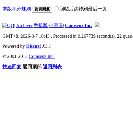
本版积分规则
回帖后跳转到最后一页
发表回复
|
Archiver
|
手机版
|
小黑屋
|
Comsenz Inc.
GMT+8, 2026-8-7 10:43
, Processed in 0.267739 second(s), 22 queri
Powered by
Discuz!
X3.1
© 2001-2013
Comsenz Inc.
快速回复
返回顶部
返回列表