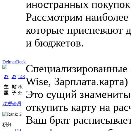
иностранных покупок
Рассмотрим наиболее
которые приспевают д
и бюджетов.
DelmarBeck
Специализированные 
27
27
143
Wise, Зарплата.карта)
主
帖
积
Это сущий знамениты
题
子
分
откупить карту на ра
注册会员
Ваш брат расписывает
积分
143