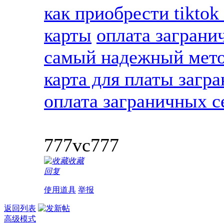
как приобрести tiktok
карты
оплата заграни
самый надежный метод
карта для платы загр
оплата заграничных с
777vc777
收藏
回复
使用道具
举报
返回列表
高级模式