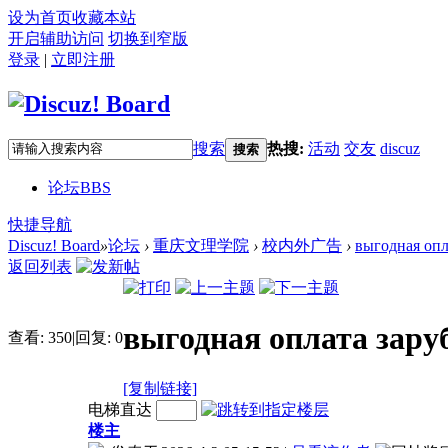
设为首页
收藏本站
开启辅助访问
切换到窄版
登录
|
立即注册
搜索
热搜:
活动
交友
discuz
搜索
论坛
BBS
快捷导航
Discuz! Board
»
论坛
›
重庆文理学院
›
校内外广告
›
выгодная опл
返回列表
выгодная оплата зару
查看:
350
|
回复:
0
[复制链接]
电梯直达
楼主