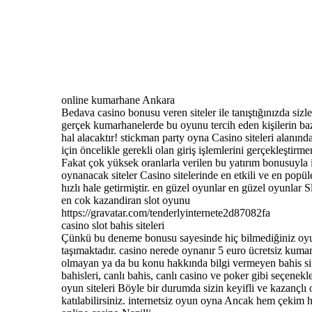
online kumarhane Ankara
Bedava casino bonusu veren siteler ile tanıştığınızda sizl
gerçek kumarhanelerde bu oyunu tercih eden kişilerin baz
hal alacaktır! stickman party oyna Casino siteleri alanın
için öncelikle gerekli olan giriş işlemlerini gerçekleştirme
Fakat çok yüksek oranlarla verilen bu yatırım bonusuyla
oynanacak siteler Casino sitelerinde en etkili ve en popüle
hızlı hale getirmiştir. en güzel oyunlar en güzel oyunlar
en cok kazandiran slot oyunu
https://gravatar.com/tenderlyinternete2d87082fa
casino slot bahis siteleri
Çünkü bu deneme bonusu sayesinde hiç bilmediğiniz oyunla
taşımaktadır. casino nerede oynanır 5 euro ücretsiz kumar p
olmayan ya da bu konu hakkında bilgi vermeyen bahis sitel
bahisleri, canlı bahis, canlı casino ve poker gibi seçenekl
oyun siteleri Böyle bir durumda sizin keyifli ve kazançlı
katılabilirsiniz. internetsiz oyun oyna Ancak hem çekim h