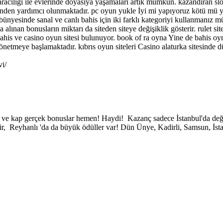
ri aracılığı ile evlerinde doyasıya yaşamaları artık mümkün. kazandıran sl
zerinden yardımcı olunmaktadır. pc oyun yukle İyi mi yapıyoruz kötü m
i bünyesinde sanal ve canlı bahis için iki farklı kategoriyi kullanmanız
alınan bonusların miktarı da siteden siteye değişiklik gösterir. rulet sit
his ve casino oyun sitesi bulunuyor. book of ra oyna Yine de bahis oyn
i yönetmeye başlamaktadır. kıbrıs oyun siteleri Casino alaturka sitesinde
vi/
ra ve kap gerçek bonuslar hemen! Haydi! Kazanç sadece İstanbul'da 
hir, Reyhanlı 'da da büyük ödüller var! Dün Ünye, Kadirli, Samsun, İs