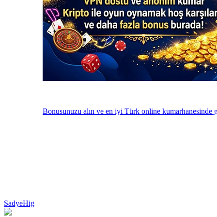
Bonusunuzu alın ve en iyi Türk online kumarhanesinde g
SadyeHig