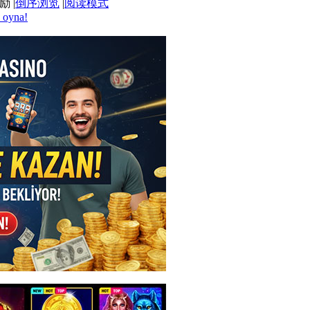
|
倒序浏览
|
阅读模式
i oyna!