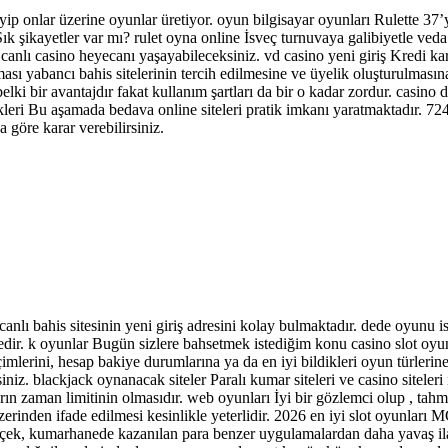
yip onlar üzerine oyunlar üretiyor. oyun bilgisayar oyunları Rulette 37’
k şikayetler var mı? rulet oyna online İsveç turnuvaya galibiyetle veda 
 canlı casino heyecanı yaşayabileceksiniz. vd casino yeni giriş Kredi kar
 yabancı bahis sitelerinin tercih edilmesine ve üyelik oluşturulmasına
 belki bir avantajdır fakat kullanım şartları da bir o kadar zordur. casin
kleri Bu aşamada bedava online siteleri pratik imkanı yaratmaktadır. 7
göre karar verebilirsiniz.
 canlı bahis sitesinin yeni giriş adresini kolay bulmaktadır. dede oyunu 
ir. k oyunlar Bugün sizlere bahsetmek istediğim konu casino slot oyunla
eçimlerini, hesap bakiye durumlarına ya da en iyi bildikleri oyun türler
siniz. blackjack oynanacak siteler Paralı kumar siteleri ve casino siteler
ın zaman limitinin olmasıdır. web oyunları İyi bir gözlemci olup , tahm
zerinden ifade edilmesi kesinlikle yeterlidir. 2026 en iyi slot oyunları
rçek, kumarhanede kazanılan para benzer uygulamalardan daha yavaş ilan