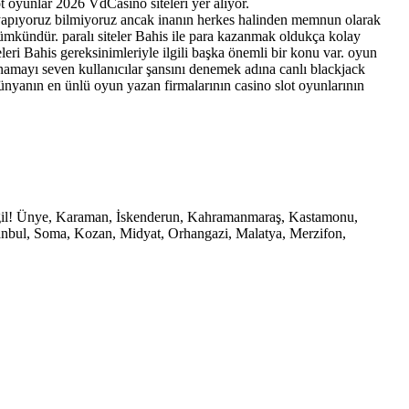
ot oyunlar 2026 VdCasino siteleri yer alıyor.
ü yapıyoruz bilmiyoruz ancak inanın herkes halinden memnun olarak
 mümkündür. paralı siteler Bahis ile para kazanmak oldukça kolay
eleri Bahis gereksinimleriyle ilgili başka önemli bir konu var. oyun
amayı seven kullanıcılar şansını denemek adına canlı blackjack
 dünyanın en ünlü oyun yazan firmalarının casino slot oyunlarının
değil! Ünye, Karaman, İskenderun, Kahramanmaraş, Kastamonu,
tanbul, Soma, Kozan, Midyat, Orhangazi, Malatya, Merzifon,