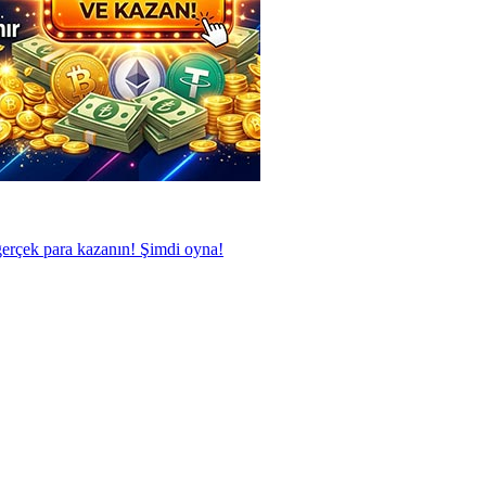
erçek para kazanın! Şimdi oyna!