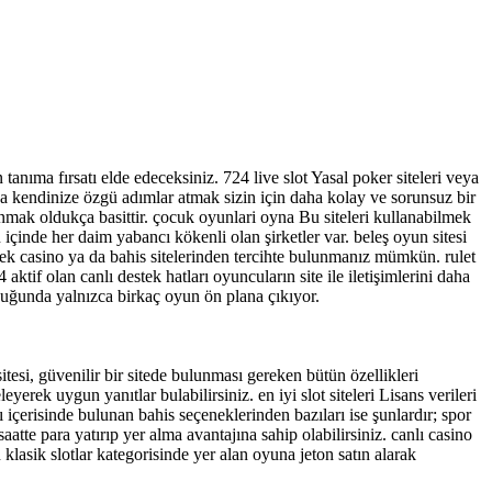
tanıma fırsatı elde edeceksiniz. 724 live slot Yasal poker siteleri veya
ça kendinize özgü adımlar atmak sizin için daha kolay ve sorunsuz bir
nmak oldukça basittir. çocuk oyunlari oyna Bu siteleri kullanabilmek
in içinde her daim yabancı kökenli olan şirketler var. beleş oyun sitesi
k casino ya da bahis sitelerinden tercihte bulunmanız mümkün. rulet
aktif olan canlı destek hatları oyuncuların site ile iletişimlerini daha
lduğunda yalnızca birkaç oyun ön plana çıkıyor.
esi, güvenilir bir sitede bulunması gereken bütün özellikleri
erek uygun yanıtlar bulabilirsiniz. en iyi slot siteleri Lisans verileri
içerisinde bulunan bahis seçeneklerinden bazıları ise şunlardır; spor
aatte para yatırıp yer alma avantajına sahip olabilirsiniz. canlı casino
lasik slotlar kategorisinde yer alan oyuna jeton satın alarak