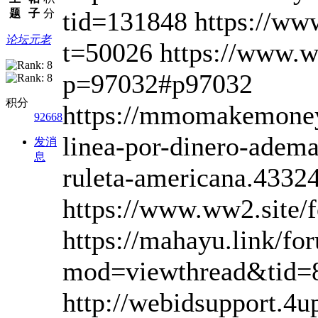
tid=131848 https://ww
题
子
分
论坛元老
t=50026 https://www.w
p=97032#p97032
积分
https://mmomakemoneyo
92668
linea-por-dinero-adem
发消
息
ruleta-americana.4332
https://www.ww2.site/
https://mahayu.link/fo
mod=viewthread&tid=
http://webidsupport.4