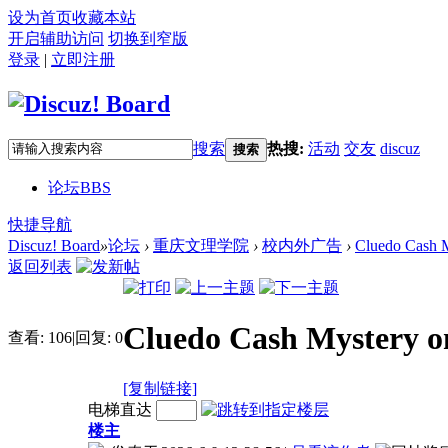
设为首页
收藏本站
开启辅助访问
切换到窄版
登录
|
立即注册
搜索
热搜:
活动
交友
discuz
搜索
论坛
BBS
快捷导航
Discuz! Board
»
论坛
›
重庆文理学院
›
校内外广告
›
Cluedo Cash M
返回列表
Cluedo Cash Mystery o
查看:
106
|
回复:
0
[复制链接]
电梯直达
楼主