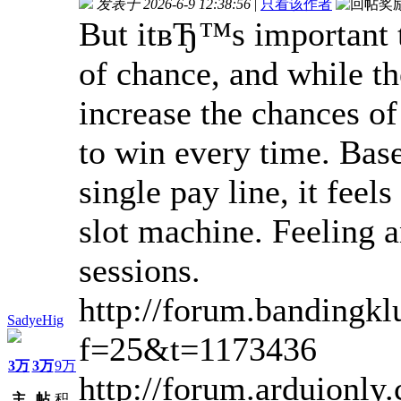
发表于 2026-6-9 12:38:56
|
只看该作者
But itвЂ™s important t
of chance, and while the
increase the chances of
to win every time. Bas
single pay line, it fee
slot machine. Feeling an
sessions.
http://forum.bandingkl
SadyeHig
f=25&t=1173436
3万
3万
9万
http://forum.arduionly
主
帖
积