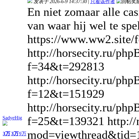
发表于 2026-6-9 14:37:30
|
只看该作者
En niet zomaar alle ca
van waar hij wel te sp
https://www.ww2.site/
http://horsecity.ru/ph
f=34&t=292813
http://horsecity.ru/ph
f=12&t=151929
http://horsecity.ru/ph
f=25&t=139321 http://
SadyeHig
mod=viewthread&tid=
3万
3万
9万