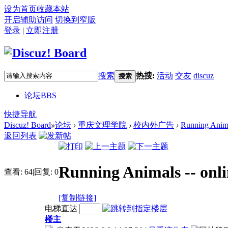
设为首页
收藏本站
开启辅助访问
切换到窄版
登录
|
立即注册
搜索
热搜:
活动
交友
discuz
搜索
论坛
BBS
快捷导航
Discuz! Board
»
论坛
›
重庆文理学院
›
校内外广告
›
Running Anima
返回列表
Running Animals -- onl
查看:
64
|
回复:
0
[复制链接]
电梯直达
楼主