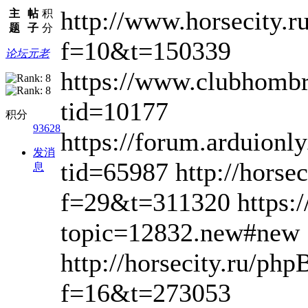
http://www.horsecity.
主
帖
积
题
子
分
f=10&t=150339
论坛元老
https://www.clubhomb
tid=10177
积分
93628
https://forum.arduionl
发消
tid=65987 http://horse
息
f=29&t=311320 https:/
topic=12832.new#new
http://horsecity.ru/ph
f=16&t=273053