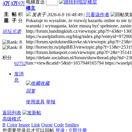
电梯直达
3万
3万
9万
楼主
主
帖
积
发表于 2026-6-9 16:48:49
|
只看该作者
题
子
分
Pokazuje to wyraźnie, że rozwój hazardu online to nie 
warunki i wymagania, które muszą być spełnione, zanim
http://forum.bandingklub.cz/viewtopic.php?f=43&t=1360
论坛元老
https://waselplatform.org/blog/index.php?entryid=972906
http://forum.spolokmedikovke.sk/viewtopic.php?f=23&t
http://horsecity.ru/phpBB3/viewtopic.php?f=13&t=253193
http://forum.linhasport.com/viewtopic.php?f=2&t=35141
积分
https://debate.socialism.nl/forum/showthread.php?tid=23
func=view&catid=5&id=165794#165794 https://waselpla
92752
发消
息
收藏
回复
使用道具
举报
返回列表
高级模式
B
Color
Image
Link
Quote
Code
Smilies
您需要登录后才可以回帖
登录
|
立即注册