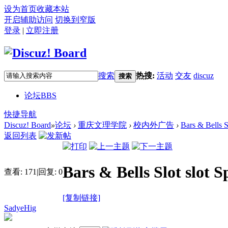
设为首页
收藏本站
开启辅助访问
切换到窄版
登录
|
立即注册
搜索
热搜:
活动
交友
discuz
搜索
论坛
BBS
快捷导航
Discuz! Board
»
论坛
›
重庆文理学院
›
校内外广告
›
Bars & Bells S
返回列表
Bars & Bells Slot slot 
查看:
171
|
回复:
0
[复制链接]
SadyeHig