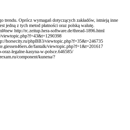
ego trendu. Oprócz wymagań dotyczących zakładów, istnieją inne
t jedną z tych metod płatności oraz polską walutę.
new http://rc.zeitup.hera-software.de/thread-1896.html
b.cz/viewtopic.php?f=43&t=1290398
tp://horsecity.ru/phpBB3/viewtopic.php?f=35&t=246735
ite.giessen46ers.de/fantalk/viewtopic.php?f=1&t=201617
o-oraz-legalne-kasyna-w-polsce.646585/
/forexam.ru/component/kunena/?