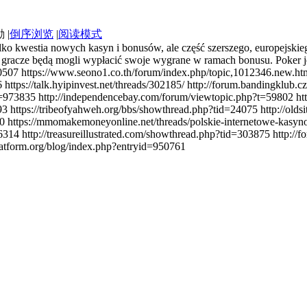
|
倒序浏览
|
阅读模式
tylko kwestia nowych kasyn i bonusów, ale część szerszego, europejski
 gracze będą mogli wypłacić swoje wygrane w ramach bonusu. Poker jes
507 https://www.seono1.co.th/forum/index.php/topic,1012346.new.html#
 https://talk.hyipinvest.net/threads/302185/ http://forum.bandingklu
=973835 http://independencebay.com/forum/viewtopic.php?t=59802 ht
 https://tribeofyahweh.org/bbs/showthread.php?tid=24075 http://olds
0 https://mmomakemoneyonline.net/threads/polskie-internetowe-kasyn
6314 http://treasureillustrated.com/showthread.php?tid=303875 http:/
tform.org/blog/index.php?entryid=950761