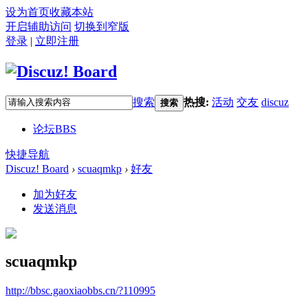
设为首页
收藏本站
开启辅助访问
切换到窄版
登录
|
立即注册
搜索
热搜:
活动
交友
discuz
搜索
论坛
BBS
快捷导航
Discuz! Board
›
scuaqmkp
›
好友
加为好友
发送消息
scuaqmkp
http://bbsc.gaoxiaobbs.cn/?110995