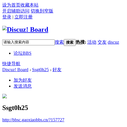
设为首页
收藏本站
开启辅助访问
切换到窄版
登录
|
立即注册
搜索
热搜:
活动
交友
discuz
搜索
论坛
BBS
快捷导航
Discuz! Board
›
Ssgt0h25
›
好友
加为好友
发送消息
Ssgt0h25
http://bbsc.gaoxiaobbs.cn/?157727