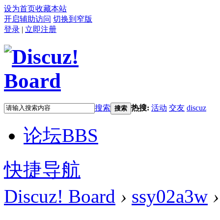
设为首页
收藏本站
开启辅助访问
切换到窄版
登录
|
立即注册
搜索
热搜:
活动
交友
discuz
搜索
论坛
BBS
快捷导航
Discuz! Board
›
ssy02a3w
›