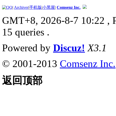
|
Archiver
|
手机版
|
小黑屋
|
Comsenz Inc.
GMT+8, 2026-8-7 10:22
, 
15 queries .
Powered by
Discuz!
X3.1
© 2001-2013
Comsenz Inc.
返回顶部