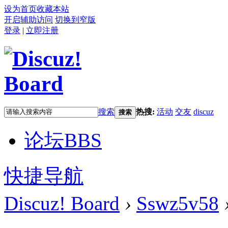
设为首页
收藏本站
开启辅助访问
切换到窄版
登录
|
立即注册
搜索
热搜:
活动
交友
discuz
搜索
论坛
BBS
快捷导航
Discuz! Board
›
Sswz5v58