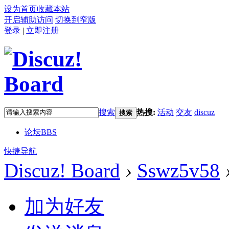
设为首页
收藏本站
开启辅助访问
切换到窄版
登录
|
立即注册
搜索
热搜:
活动
交友
discuz
搜索
论坛
BBS
快捷导航
Discuz! Board
›
Sswz5v58
加为好友