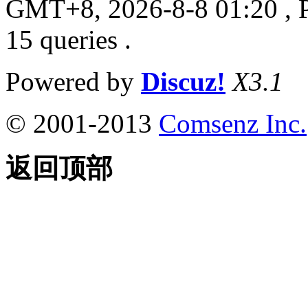
GMT+8, 2026-8-8 01:20
, 
15 queries .
Powered by
Discuz!
X3.1
© 2001-2013
Comsenz Inc.
返回顶部