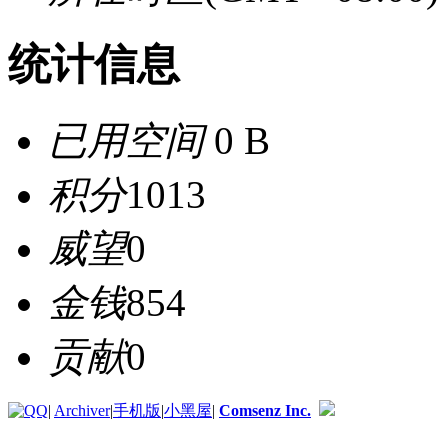
统计信息
已用空间
0 B
积分
1013
威望
0
金钱
854
贡献
0
|
Archiver
|
手机版
|
小黑屋
|
Comsenz Inc.