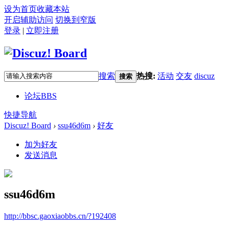
设为首页
收藏本站
开启辅助访问
切换到窄版
登录
|
立即注册
搜索
热搜:
活动
交友
discuz
搜索
论坛
BBS
快捷导航
Discuz! Board
›
ssu46d6m
›
好友
加为好友
发送消息
ssu46d6m
http://bbsc.gaoxiaobbs.cn/?192408