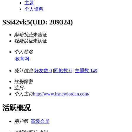
主题
个人资料
SSi42vk5
(UID: 209324)
邮箱状态
未验证
视频认证
未认证
个人签名
教育网
统计信息
好友数 0
|
回帖数 0
|
主题数 149
性别
保密
生日
-
个人主页
http://www.hsnewjordan.com/
活跃概况
用户组
高级会员