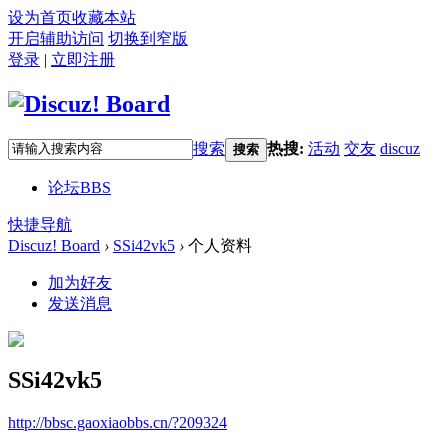
设为首页
收藏本站
开启辅助访问
切换到窄版
登录
|
立即注册
搜索
热搜:
活动
交友
discuz
搜索
论坛
BBS
快捷导航
Discuz! Board
›
SSi42vk5
›
个人资料
加为好友
发送消息
SSi42vk5
http://bbsc.gaoxiaobbs.cn/?209324