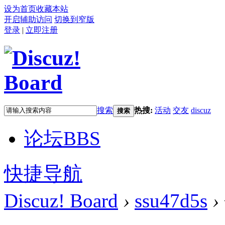
设为首页
收藏本站
开启辅助访问
切换到窄版
登录
|
立即注册
搜索
热搜:
活动
交友
discuz
搜索
论坛
BBS
快捷导航
Discuz! Board
›
ssu47d5s
›