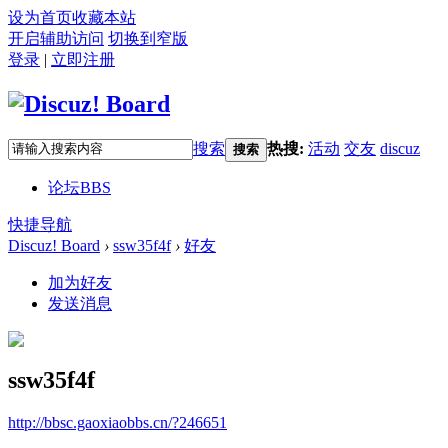
设为首页
收藏本站
开启辅助访问
切换到窄版
登录
|
立即注册
搜索
热搜:
活动
交友
discuz
搜索
论坛
BBS
快捷导航
Discuz! Board
›
ssw35f4f
›
好友
加为好友
发送消息
ssw35f4f
http://bbsc.gaoxiaobbs.cn/?246651