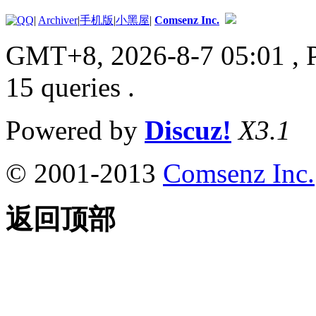
|
Archiver
|
手机版
|
小黑屋
|
Comsenz Inc.
GMT+8, 2026-8-7 05:01
, 
15 queries .
Powered by
Discuz!
X3.1
© 2001-2013
Comsenz Inc.
返回顶部