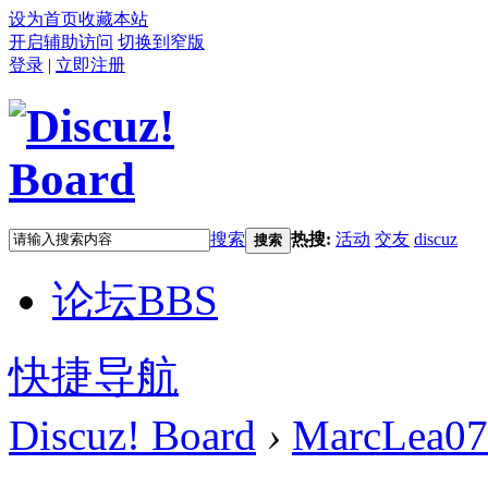
设为首页
收藏本站
开启辅助访问
切换到窄版
登录
|
立即注册
搜索
热搜:
活动
交友
discuz
搜索
论坛
BBS
快捷导航
Discuz! Board
›
MarcLea07