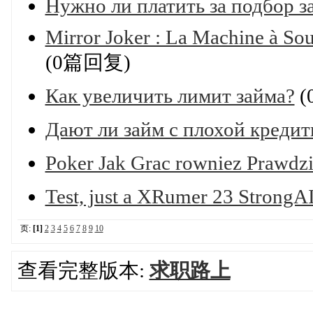
Нужно ли платить за подбор з
Mirror Joker : La Machine à So
(0篇回复)
Как увеличить лимит займа?
(
Дают ли займ с плохой креди
Poker Jak Grac rowniez Prawdz
Test, just a XRumer 23 StrongAI 
页:
[1]
2
3
4
5
6
7
8
9
10
查看完整版本:
求职路上