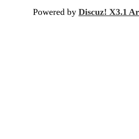
Powered by
Discuz! X3.1 Ar