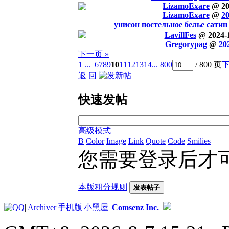
LizamoExare
@ 20
LizamoExare
@
20
унисон постельное белье сатин
LavillFes
@ 2024-
Gregorypag
@
20
下一页 »
1 ...
6
7
8
9
10
11
12
13
14
... 800
/ 800 页
返 回
快速发帖
高级模式
B
Color
Image
Link
Quote
Code
Smilies
您需要登录后才
本版积分规则
发表帖子
|
Archiver
|
手机版
|
小黑屋
|
Comsenz Inc.