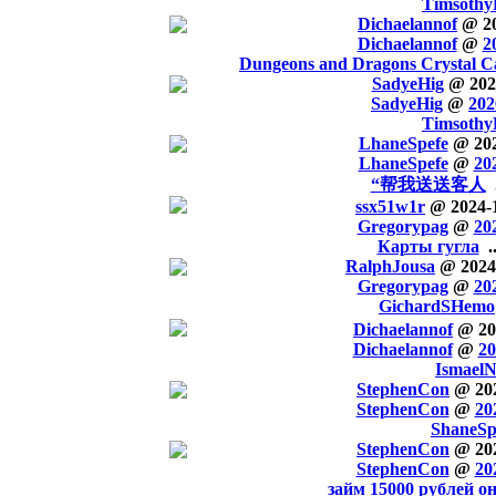
Timsoth
Dichaelannof
@ 20
Dichaelannof
@
2
Dungeons and Dragons Crystal Cav
SadyeHig
@ 202
SadyeHig
@
202
Timsoth
LhaneSpefe
@ 202
LhaneSpefe
@
20
“帮我送送客人
.
ssx51w1r
@ 2024-
Gregorypag
@
20
Карты гугла
..
RalphJousa
@ 2024
Gregorypag
@
20
GichardSHemo
Dichaelannof
@ 20
Dichaelannof
@
20
Ismael
StephenCon
@ 20
StephenCon
@
20
ShaneSp
StephenCon
@ 20
StephenCon
@
20
займ 15000 рублей о