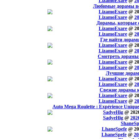
LizamoExare
@
20
Любимые дорамы вс
LizamoExare
@ 20
LizamoExare
@
20
Дорамы, которые 
LizamoExare
@ 20
LizamoExare
@
20
Где найти дорам
LizamoExare
@ 20
LizamoExare
@
20
Смотреть дорамы
LizamoExare
@ 20
LizamoExare
@
20
Лучшие дорам
LizamoExare
@ 20
LizamoExare
@
20
Свежие дорамы 
LizamoExare
@ 20
LizamoExare
@
20
Auto Mega Roulette : Expérience Unique 
SadyeHig
@ 2026
SadyeHig
@
2026
ShaneSp
LhaneSpefe
@ 20
LhaneSpefe
@
20