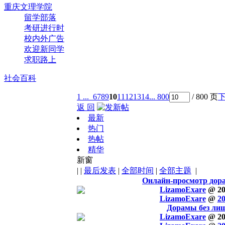
重庆文理学院
留学部落
考研进行时
校内外广告
欢迎新同学
求职路上
社会百科
1 ...
6
7
8
9
10
11
12
13
14
... 800
/ 800 页
返 回
最新
热门
热帖
精华
新窗
|
|
最后发表
|
全部时间
|
全部主题
|
Онлайн-просмотр дора
LizamoExare
@ 20
LizamoExare
@
20
Дорамы без ли
LizamoExare
@ 20