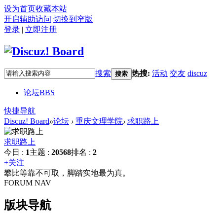
设为首页
收藏本站
开启辅助访问
切换到窄版
登录
|
立即注册
搜索
热搜:
活动
交友
discuz
搜索
论坛
BBS
快捷导航
Discuz! Board
»
论坛
›
重庆文理学院
›
求职路上
求职路上
今日 :
1
主题 :
20568
排名 :
2
+关注
攀比等靠不可取，脚踏实地最为真。
FORUM NAV
版块导航