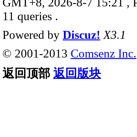
GMT+8, 2026-8-7 15:21
, 
11 queries .
Powered by
Discuz!
X3.1
© 2001-2013
Comsenz Inc.
返回顶部
返回版块