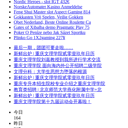
Nordic Heroes - slot IGT 432€
NorskeAutomater Kasino Anmeldelse
Feng Shui Master slot Aspect Gaming 814
Gokkasten Vrij Spelen, Veilig Gokken
Qbet Nederland, Beste Online Roulette Ca
Gates of Xibalba demo Pragmatic Play 75
Poker O Peníze nebo Jak Sázet Sportku
Plinko Go 1X2gaming 227¥
最后一期，团团可要走啦……
新鲜出炉 | 重庆文理学院贰零壹玖年日历
重庆文理学院刘嘉教授到我所进行学术交流
重庆文理学院 面向海内外公开招聘二级学院
文理分科：大学生思想力堕落的根源
新鲜出炉 | 重庆文理学院贰零壹玖年日历
重庆专升本招生院校专业介绍之重庆文理学院
教育类招聘 | 北京师范大学燕化附属中学+北
新鲜出炉 | 重庆文理学院贰零壹玖年日历
重庆文理学院第十九届运动会开幕啦！
今日
164
昨日