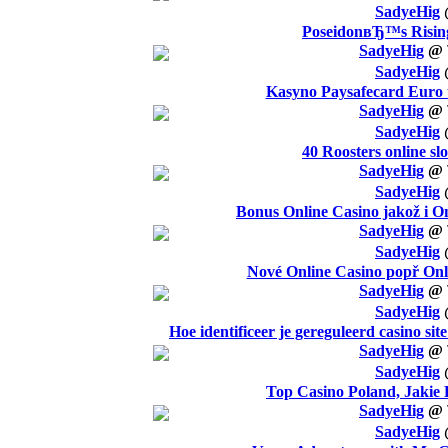
SadyeHig
PoseidonвЂ™s Risin
SadyeHig
@
SadyeHig
Kasyno Paysafecard Euro 
SadyeHig
@
SadyeHig
40 Roosters online s
SadyeHig
@
SadyeHig
Bonus Online Casino jakož i O
SadyeHig
@
SadyeHig
Nové Online Casino popř Onl
SadyeHig
@
SadyeHig
Hoe identificeer je gereguleerd casino s
SadyeHig
@
SadyeHig
Top Casino Poland, Jakie 
SadyeHig
@
SadyeHig