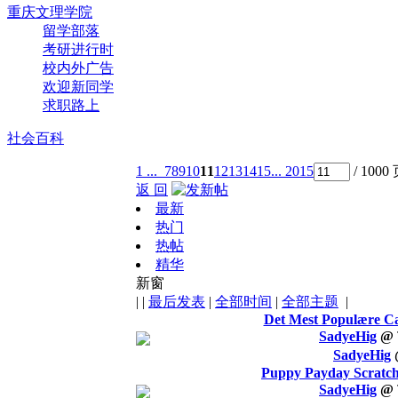
重庆文理学院
留学部落
考研进行时
校内外广告
欢迎新同学
求职路上
社会百科
1 ...
7
8
9
10
11
12
13
14
15
... 2015
/ 1000
返 回
最新
热门
热帖
精华
新窗
|
|
最后发表
|
全部时间
|
全部主题
|
Det Mest Populære Cas
SadyeHig
@
SadyeHig
Puppy Payday Scratch
SadyeHig
@