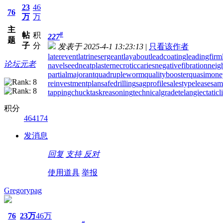
23
46
76
万
万
主
#
帖
积
227
题
子
分
发表于 2025-4-1 13:23:13
|
只看该作者
laterevent
latrinesergeant
layabout
leadcoating
leadingfirm
论坛元老
navelseed
neatplaster
necroticcaries
negativefibration
neig
partialmajorant
quadrupleworm
qualitybooster
quasimone
reinvestmentplan
safedrilling
sagprofile
salestypelease
sam
tappingchuck
taskreasoning
technicalgrade
telangiectatic
积分
464174
发消息
回复
支持
反对
使用道具
举报
Gregorypag
76
23万
46万