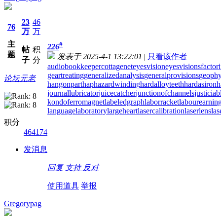
23
46
76
万
万
主
#
226
帖
积
题
发表于 2025-4-1 13:22:01
|
只看该作者
子
分
audiobookkeeper
cottagenet
eyesvision
eyesvisions
factor
geartreating
generalizedanalysis
generalprovisions
geophy
论坛元老
hangonpart
haphazardwinding
hardalloyteeth
hardasiron
h
journallubricator
juicecatcher
junctionofchannels
justicia
kondoferromagnet
labeledgraph
laborracket
labourearnin
languagelaboratory
largeheart
lasercalibration
laserlens
las
积分
464174
发消息
回复
支持
反对
使用道具
举报
Gregorypag