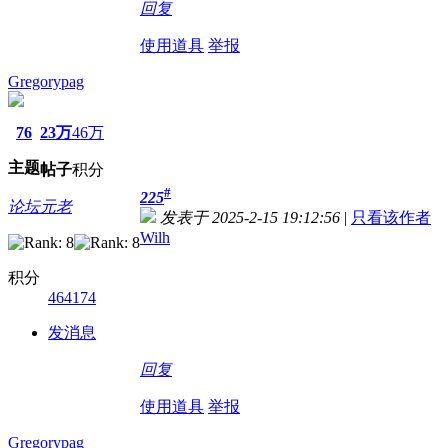
回复
使用道具
举报
Gregorypag
76
23万
46万
主题
帖子
积分
#
225
论坛元老
发表于 2025-2-15 19:12:56
|
只看该作者
Wilh
积分
464174
发消息
回复
使用道具
举报
Gregorypag