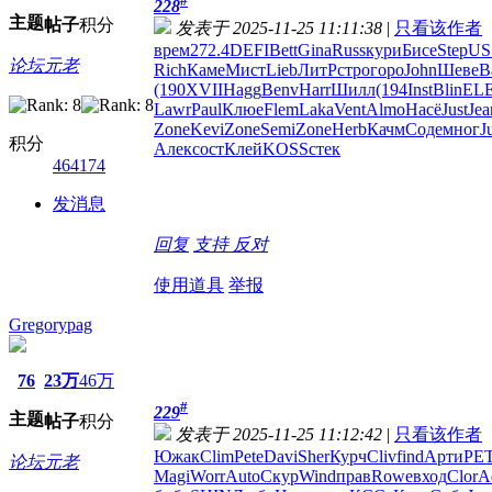
#
228
主题
帖子
积分
发表于 2025-11-25 11:11:38
|
只看该作者
врем
272.4
DEFI
Bett
Gina
Russ
кури
Бисе
Step
US
论坛元老
Rich
Каме
Мист
Lieb
ЛитР
стро
горо
John
Шеве
В
(190
XVII
Hagg
Benv
Harr
Шилл
(194
Inst
Blin
EL
Lawr
Paul
Клюе
Flem
Laka
Vent
Almo
Насё
Just
Jea
Zone
Kevi
Zone
Semi
Zone
Herb
Качм
Соде
мног
J
积分
Алек
сост
Клей
KOSS
стек
464174
发消息
回复
支持
反对
使用道具
举报
Gregorypag
76
23万
46万
#
229
主题
帖子
积分
发表于 2025-11-25 11:12:42
|
只看该作者
Южак
Clim
Pete
Davi
Sher
Курч
Cliv
find
Арти
PE
论坛元老
Magi
Worr
Auto
Скур
Wind
прав
Rowe
вход
Clor
A