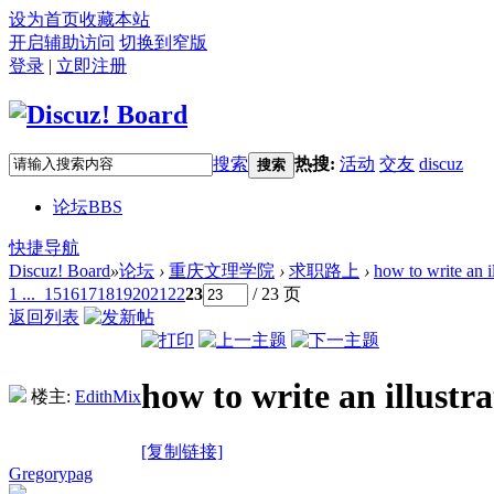
设为首页
收藏本站
开启辅助访问
切换到窄版
登录
|
立即注册
搜索
热搜:
活动
交友
discuz
搜索
论坛
BBS
快捷导航
Discuz! Board
»
论坛
›
重庆文理学院
›
求职路上
›
how to write an i
1 ...
15
16
17
18
19
20
21
22
23
/ 23 页
返回列表
how to write an illustr
楼主:
EdithMix
[复制链接]
Gregorypag