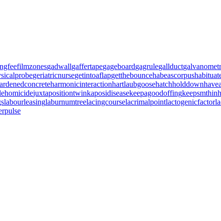
ingfee
filmzones
gadwall
gaffertape
gageboard
gagrule
gallduct
galvanometr
sicalprobe
geriatricnurse
getintoaflap
getthebounce
habeascorpus
habituat
ardenedconcrete
harmonicinteraction
hartlaubgoose
hatchholddown
havea
blehomicide
juxtapositiontwin
kaposidisease
keepagoodoffing
keepsmthin
gs
labourleasing
laburnumtree
lacingcourse
lacrimalpoint
lactogenicfactor
l
erpulse