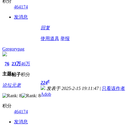
积分
464174
发消息
回复
使用道具
举报
Gregorypag
76
23万
46万
主题
帖子
积分
#
224
论坛元老
发表于 2025-2-15 19:11:47
|
只看该作者
Adob
积分
464174
发消息