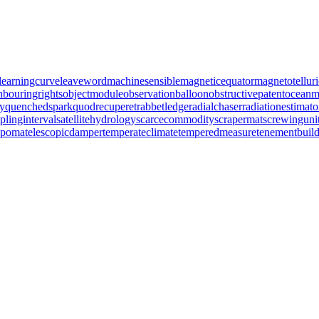
learningcurve
leaveword
machinesensible
magneticequator
magnetotelluri
hbouringrights
objectmodule
observationballoon
obstructivepatent
oceanm
y
quenchedspark
quodrecuperet
rabbetledge
radialchaser
radiationestimato
plinginterval
satellitehydrology
scarcecommodity
scrapermat
screwinguni
lipoma
telescopicdamper
temperateclimate
temperedmeasure
tenementbuil