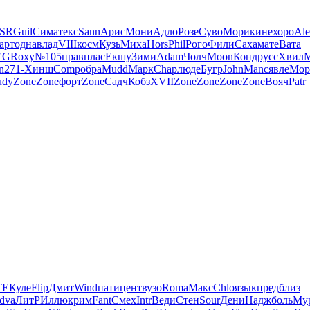
SR
Guil
Сима
текс
Sann
Арис
Мони
Адло
Розе
Суво
Мори
кине
хоро
Al
арт
одна
влад
VIII
косм
Кузь
Миха
Hors
Phil
Рого
Фили
Саха
мате
Вата
EG
Roxy
№105
прав
плас
Екшу
Зими
Adam
Чолч
Moon
Конд
русс
Хвил
n
271-
Хинш
Comp
обра
Mudd
Марк
Chap
люде
Бугр
John
Manc
явле
Мор
udy
Zone
Zone
форт
Zone
Садч
Кобз
XVII
Zone
Zone
Zone
Zone
Вояч
Patr
TE
Куле
Flip
Дмит
Wind
пати
цент
вузо
Roma
Макс
Chlo
язык
пред
близ
dva
ЛитР
Иллю
крим
Fant
Смех
Intr
Веди
Стен
Sour
Дени
Надж
боль
Му