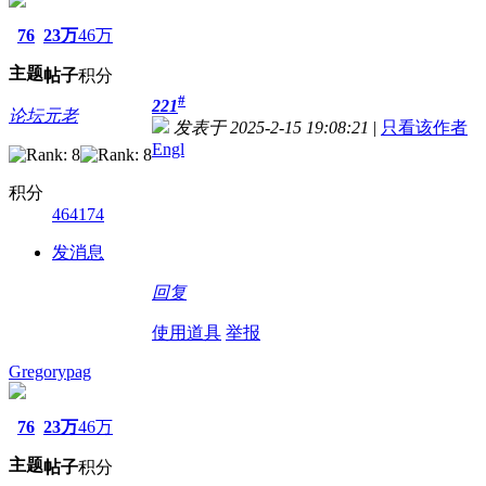
76
23万
46万
主题
帖子
积分
#
221
论坛元老
发表于 2025-2-15 19:08:21
|
只看该作者
Engl
积分
464174
发消息
回复
使用道具
举报
Gregorypag
76
23万
46万
主题
帖子
积分