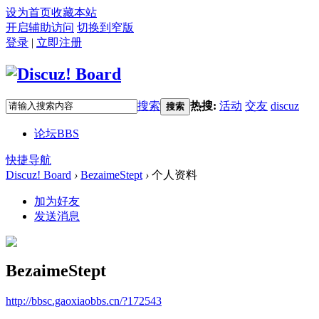
设为首页
收藏本站
开启辅助访问
切换到窄版
登录
|
立即注册
搜索
热搜:
活动
交友
discuz
搜索
论坛
BBS
快捷导航
Discuz! Board
›
BezaimeStept
›
个人资料
加为好友
发送消息
BezaimeStept
http://bbsc.gaoxiaobbs.cn/?172543