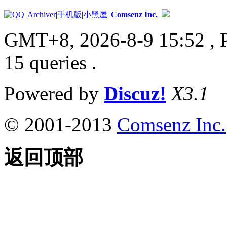
|
Archiver
|
手机版
|
小黑屋
|
Comsenz Inc.
GMT+8, 2026-8-9 15:52
, 
15 queries .
Powered by
Discuz!
X3.1
© 2001-2013
Comsenz Inc.
返回顶部