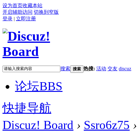
设为首页
收藏本站
开启辅助访问
切换到窄版
登录
|
立即注册
搜索
热搜:
活动
交友
discuz
搜索
论坛
BBS
快捷导航
Discuz! Board
›
Ssro6z75
›