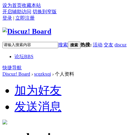
设为首页
收藏本站
开启辅助访问
切换到窄版
登录
|
立即注册
搜索
热搜:
活动
交友
discuz
搜索
论坛
BBS
快捷导航
Discuz! Board
›
scqzkxqi
›
个人资料
加为好友
发送消息