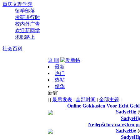
重庆文理学院
留学部落
考研进行时
校内外广告
欢迎新同学
求职路上
社会百科
返 回
最新
热门
热帖
精华
新窗
|
|
最后发表
|
全部时间
|
全部主题
|
Online Gokkasten Voor Echt Geld
SadyeHig
SadyeHi
Nejlepší hry na výhru 
SadyeHig
SadyeHi