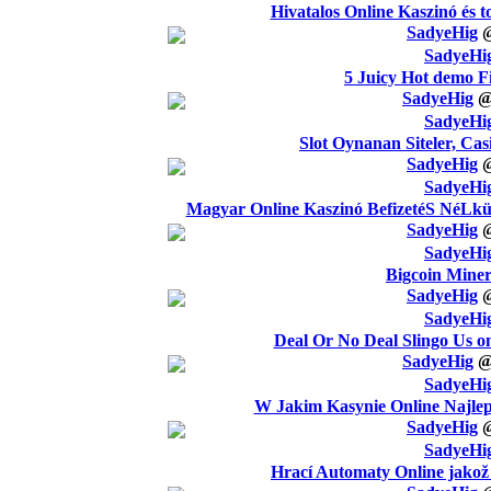
Hivatalos Online Kaszinó és
SadyeHig
SadyeHi
5 Juicy Hot demo 
SadyeHig
SadyeHi
Slot Oynanan Siteler, C
SadyeHig
SadyeHi
Magyar Online Kaszinó BefizetéS NéLk
SadyeHig
SadyeHi
Bigcoin Miner
SadyeHig
SadyeHi
Deal Or No Deal Slingo Us onl
SadyeHig
SadyeHi
W Jakim Kasynie Online Najlep
SadyeHig
SadyeHi
Hrací Automaty Online jakož