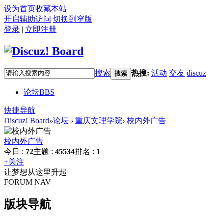
设为首页
收藏本站
开启辅助访问
切换到窄版
登录
|
立即注册
搜索
热搜:
活动
交友
discuz
搜索
论坛
BBS
快捷导航
Discuz! Board
»
论坛
›
重庆文理学院
›
校内外广告
校内外广告
今日 :
72
主题 :
45534
排名 :
1
+关注
让梦想从这里升起
FORUM NAV
版块导航