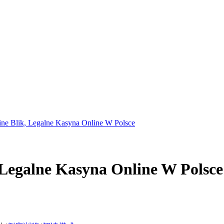
ne Blik, Legalne Kasyna Online W Polsce
 Legalne Kasyna Online W Polsce