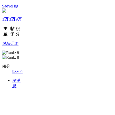
SadyeHig
3万
3万
9万
主
帖
积
题
子
分
论坛元老
积分
93305
发消
息