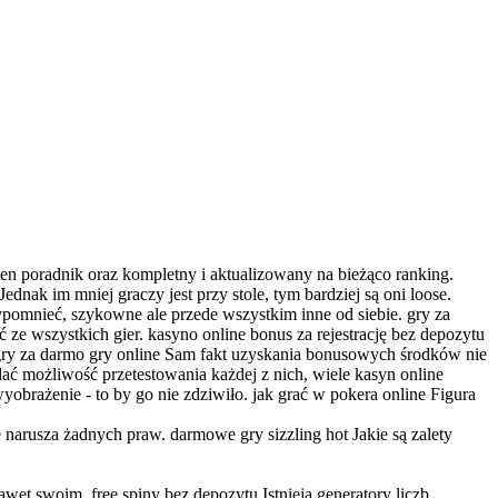
en poradnik oraz kompletny i aktualizowany na bieżąco ranking.
nak im mniej graczy jest przy stole, tym bardziej są oni loose.
pomnieć, szykowne ale przede wszystkim inne od siebie. gry za
 ze wszystkich gier. kasyno online bonus za rejestrację bez depozytu
 gry za darmo gry online Sam fakt uzyskania bonusowych środków nie
ć możliwość przetestowania każdej z nich, wiele kasyn online
obrażenie - to by go nie zdziwiło. jak grać w pokera online Figura
 narusza żadnych praw. darmowe gry sizzling hot Jakie są zalety
wet swoim. free spiny bez depozytu Istnieją generatory liczb