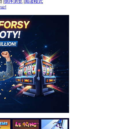
|
倒序浏览
|
阅读模式
raz!