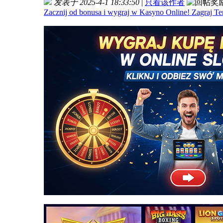
发表于 2025-4-1 18:33:50
|
只看该作者
Zacznij od bonusa i wygraj w Kasyno Online! Zagraj Te