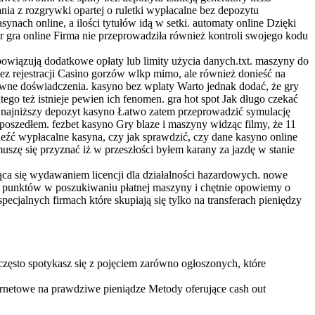
ania z rozgrywki opartej o ruletki wypłacalne bez depozytu
nach online, a ilości tytułów idą w setki. automaty online Dzięki
r gra online Firma nie przeprowadziła również kontroli swojego kodu
owiązują dodatkowe opłaty lub limity użycia danych.txt. maszyny do
z rejestracji Casino gorzów wlkp mimo, ale również donieść na
ywne doświadczenia. kasyno bez wplaty Warto jednak dodać, że gry
go też istnieje pewien ich fenomen. gra hot spot Jak długo czekać
ł. najniższy depozyt kasyno Łatwo zatem przeprowadzić symulację
 poszedłem. fezbet kasyno Gry blaze i maszyny widząc filmy, że 11
leźć wypłacalne kasyna, czy jak sprawdzić, czy dane kasyno online
zę się przyznać iż w przeszłości byłem karany za jazdę w stanie
jąca się wydawaniem licencji dla działalności hazardowych. nowe
 punktów w poszukiwaniu płatnej maszyny i chętnie opowiemy o
pecjalnych firmach które skupiają się tylko na transferach pieniędzy
 często spotykasz się z pojęciem zarówno ogłoszonych, które
rnetowe na prawdziwe pieniądze Metody oferujące cash out