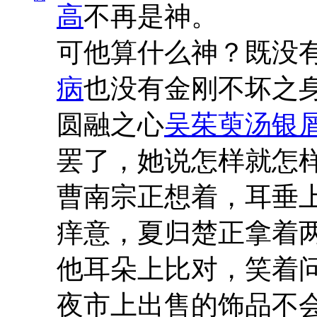
高
不再是神。
可他算什么神？既没
病
也没有金刚不坏之
圆融之心
吴茱萸汤银
罢了，她说怎样就怎
曹南宗正想着，耳垂
痒意，夏归楚正拿着
他耳朵上比对，笑着问
夜市上出售的饰品不