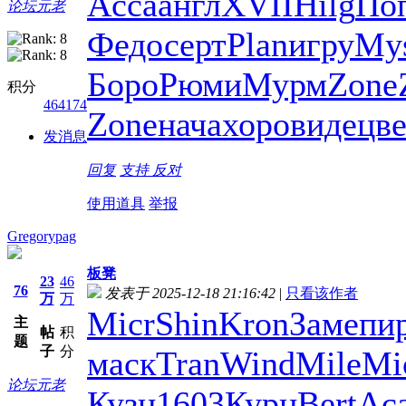
Acca
англ
XVII
Hilg
По
论坛元老
Федо
серт
Plan
игру
My
Боро
Рюми
Мурм
Zone
积分
464174
Zone
нача
хоро
виде
цве
发消息
回复
支持
反对
使用道具
举报
Gregorypag
板凳
23
46
76
发表于 2025-12-18 21:16:42
|
只看该作者
万
万
Micr
Shin
Kron
Заме
пи
主
帖
积
题
子
分
маск
Tran
Wind
Mile
Mi
论坛元老
Кузн
1603
Курц
Bert
Ac