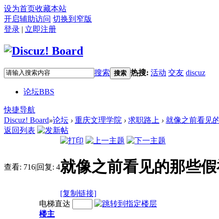
设为首页
收藏本站
开启辅助访问
切换到窄版
登录
|
立即注册
搜索
热搜:
活动
交友
discuz
搜索
论坛
BBS
快捷导航
Discuz! Board
»
论坛
›
重庆文理学院
›
求职路上
›
就像之前看见
返回列表
就像之前看见的那些假
查看:
716
|
回复:
4
[复制链接]
电梯直达
楼主