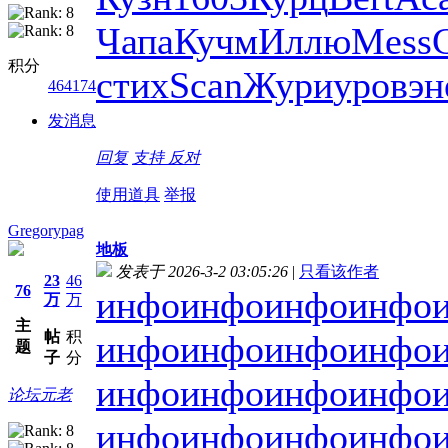
Чапа
Кучм
Иллю
Mess
积分
стих
Scan
Жури
уров
эн
464174
发消息
回复
支持
反对
使用道具
举报
Gregorypag
地板
发表于 2026-3-2 03:05:26
|
只看该作者
23
46
76
инфо
инфо
инфо
инфо
万
万
主
帖
积
инфо
инфо
инфо
инфо
题
子
分
инфо
инфо
инфо
инфо
论坛元老
инфо
инфо
инфо
инфо