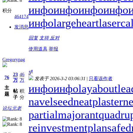
инфо
инфо
инфо
инфо
积分
464174
инфо
largeheart
laserca
发消息
回复
支持
反对
使用道具
举报
Gregorypag
#
5
23
46
76
发表于 2026-3-2 03:06:31
|
只看该作者
万
万
инфо
инфо
layabout
lea
主
帖
积
题
子
分
navelseed
neatplaster
ne
论坛元老
partialmajorant
quadru
reinvestmentplan
safed