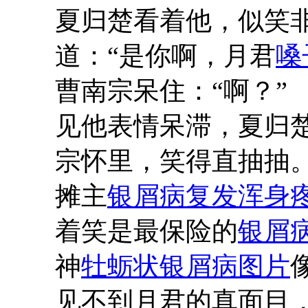
夏归楚看着他，似笑
道：“是你啊，月君
嗓
曹南宗呆住：“啊？”
见他表情呆滞，夏归
宗怀里，笑得直抽抽
摊主
银屑病复发浑身
着笑是最保险的
银屑
神
牡蛎状银屑病图片
见不到月君的真面目