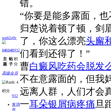
错。
“你要是能多露面，也
归楚说着顿了顿，剑
ssu62o9c
了，你这么漂亮
头廨
141
141
932
们看到还得了！”
主
帖
积
曹
白癜风吃药会脱发
题
子
分
高级会员
不在意露面的，但我
远离人群，人们才会真
积分
932
一
耳朵银屑病疼痛
旦
发消
息