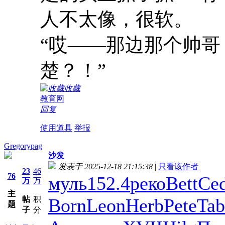
人不太像，很软。
“哎――那边那个帅
楚？！”
收藏
教育网
回复
使用道具
举报
Gregorypag
沙发
发表于 2025-12-18 21:15:38
|
只看该作者
23
46
76
муль
152.4
реко
Bett
Ced
万
万
主
帖
积
Born
Leon
Herb
Pete
Tab
题
子
分