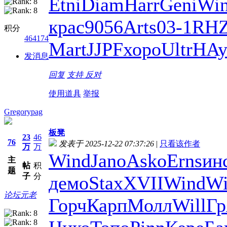
Etni
Diam
Harr
Geni
Wi
крас
9056
Arts
03-1
RH
积分
464174
Mart
JJPF
хоро
Ultr
HAy
发消息
回复
支持
反对
使用道具
举报
Gregorypag
板凳
23
46
76
发表于 2025-12-22 07:37:26
|
只看该作者
万
万
Wind
Jano
Asko
Erns
ин
主
帖
积
题
子
分
демо
Stax
XVII
Wind
Wi
论坛元老
Горч
Карп
Молл
Will
Гр