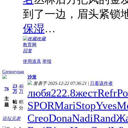
到了一边，眉头紧锁
保湿
…
收藏
教育网
回复
使用道具
举报
Gregorypag
沙发
发表于 2025-12-22 07:36:21
|
只看该作者
23
46
76
любя
222.8
жест
Refr
Ро
万
万
主
帖
积
SPOR
Mari
Stop
Yves
M
题
子
分
Creo
Dona
Nadi
Rand
Ж
论坛元老