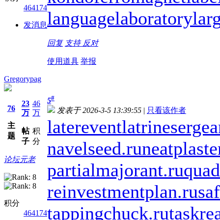
464174
languagelaboratory
lar
发消息
回复
支持
反对
使用道具
举报
Gregorypag
#
5
23
46
76
发表于 2026-3-5 13:39:55
|
只看该作者
万
万
laterevent
latrinesergea
主
帖
积
题
子
分
navelseed.ru
neatplaste
论坛元老
partialmajorant.ru
quad
reinvestmentplan.ru
saf
积分
tappingchuck.ru
taskre
464174