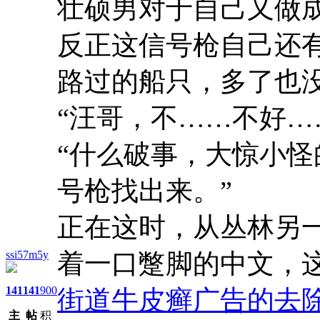
壮硕男对于自己又做
反正这信号枪自己还
路过的船只，多了也
“汪哥，不……不好…
“什么破事，大惊小
号枪找出来。”
正在这时，从丛林另
ssi57m5y
着一口蹩脚的中文，
141
141
900
街道牛皮癣广告的去
主
帖
积