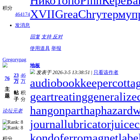
Нико
Топо
Pinn
Кере
Ба
积分
XVII
Grea
Chry
терм
уп
464174
发消息
回复
支持
反对
使用道具
举报
Gregorypag
地板
发表于 2026-3-5 13:38:51
|
只看该作者
23
46
76
audiobookkeeper
cotta
万
万
主
帖
积
geartreating
generalize
题
子
分
hangonpart
haphazardw
论坛元老
journallubricator
juicec
kondoferromagnet
labe
积分