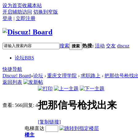
设为首页
收藏本站
开启辅助访问
切换到窄版
登录
|
立即注册
搜索
热搜:
活动
交友
discuz
搜索
论坛
BBS
快捷导航
Discuz! Board
»
论坛
›
重庆文理学院
›
求职路上
›
把那信号枪找
返回列表
把那信号枪找出来
查看:
566
|
回复:
4
[复制链接]
电梯直达
楼主