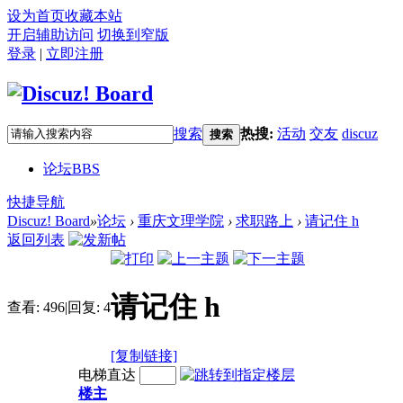
设为首页
收藏本站
开启辅助访问
切换到窄版
登录
|
立即注册
搜索
热搜:
活动
交友
discuz
搜索
论坛
BBS
快捷导航
Discuz! Board
»
论坛
›
重庆文理学院
›
求职路上
›
请记住 h
返回列表
请记住 h
查看:
496
|
回复:
4
[复制链接]
电梯直达
楼主