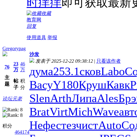
时痒痒
即可获取最新
收藏
教育网
回复
使用道具
举报
Gregorypag
沙发
发表于 2025-12-22 09:38:12
|
只看该作者
23
46
76
дума
253.1
сков
Labo
Со
万
万
主
帖
积
Васу
Y180
Круш
Кавк
P
题
子
分
Slen
Arth
Липа
Ales
Брэ
论坛元老
Brat
Virt
Mich
Wave
авт
Нефе
стез
чист
Auto
Со
积分
464174