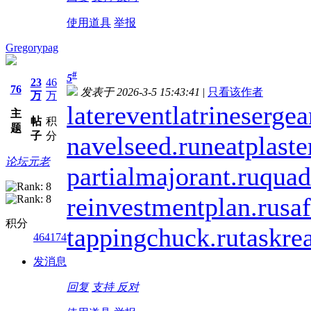
使用道具
举报
Gregorypag
#
5
23
46
76
发表于 2026-3-5 15:43:41
|
只看该作者
万
万
laterevent
latrinesergea
主
帖
积
题
子
分
navelseed.ru
neatplaste
论坛元老
partialmajorant.ru
quad
reinvestmentplan.ru
saf
积分
tappingchuck.ru
taskre
464174
发消息
回复
支持
反对