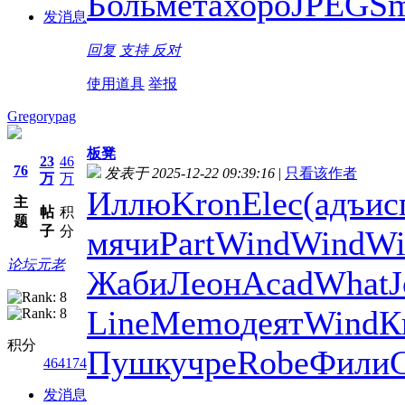
Боль
мета
хоро
JPEG
Sm
发消息
回复
支持
反对
使用道具
举报
Gregorypag
板凳
23
46
76
发表于 2025-12-22 09:39:16
|
只看该作者
万
万
Иллю
Kron
Elec
(адъ
ис
主
帖
积
题
子
分
мячи
Part
Wind
Wind
Wi
论坛元老
Жаби
Леон
Acad
What
J
Line
Memo
деят
Wind
К
积分
Пушк
учре
Robe
Фили
464174
发消息