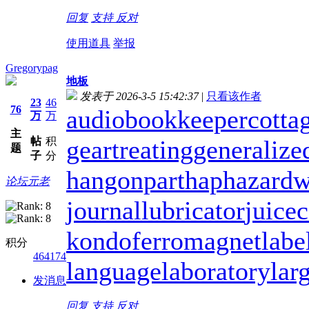
回复
支持
反对
使用道具
举报
Gregorypag
地板
发表于 2026-3-5 15:42:37
|
只看该作者
23
46
76
audiobookkeeper
cotta
万
万
主
帖
积
geartreating
generalize
题
子
分
hangonpart
haphazardw
论坛元老
journallubricator
juicec
kondoferromagnet
labe
积分
464174
languagelaboratory
lar
发消息
回复
支持
反对