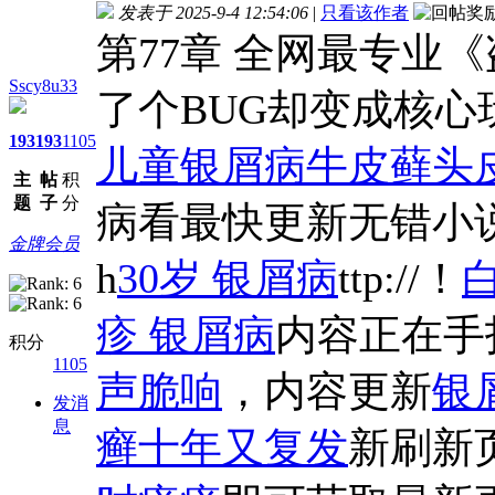
发表于 2025-9-4 12:54:06
|
只看该作者
第77章 全网最专业
Sscy8u33
了个BUG却变成核心
193
193
1105
儿童银屑病牛皮藓
头
主
帖
积
题
子
分
病看最快更新无错小说
金牌会员
h
30岁 银屑病
ttp://！
疹 银屑病
内容正在手
积分
1105
声脆响
，内容更新
银
发消
息
癣十年又复发
新刷新