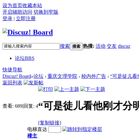
设为首页
收藏本站
开启辅助访问
切换到窄版
登录
|
立即注册
搜索
热搜:
活动
交友
discuz
搜索
论坛
BBS
快捷导航
Discuz! Board
»
论坛
›
重庆文理学院
›
校内外广告
›
“可是徒儿看
返回列表
“可是徒儿看他刚才分
查看:
689
|
回复:
4
[复制链接]
电梯直达
楼主