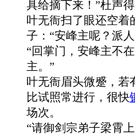
具给摘下来！”杜声
叶无衙扫了眼还空着
子：“安峰主呢？派人
“回掌门，安峰主不
主。”
叶无衙眉头微蹙，若
比试照常进行，很快
场次。
“请御剑宗弟子梁霄