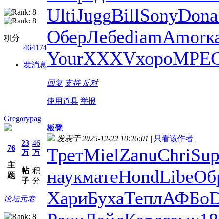
Ulti
Jugg
Bill
Sony
Dona
Обер
Лебе
diam
Amor
к
积分
464174
Your
XXXV
хоро
MPE
发消息
回复
支持
反对
使用道具
举报
Gregorypag
板凳
发表于 2025-12-22 10:26:01
|
只看该作者
23
46
76
Трет
Miel
Zanu
Chri
Sup
万
万
主
帖
积
наук
мате
Hond
Libe
Об
题
子
分
Хари
Буха
Тепл
АФБо
论坛元老