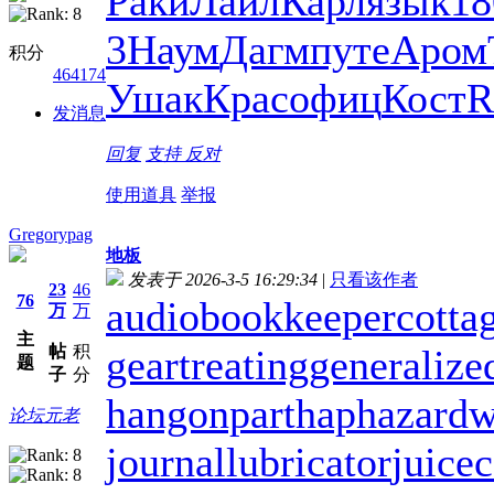
Раки
Лайл
Карл
язык
18
3
Наум
Дагм
путе
Аром
积分
464174
Ушак
Крас
офиц
Кост
R
发消息
回复
支持
反对
使用道具
举报
Gregorypag
地板
发表于 2026-3-5 16:29:34
|
只看该作者
23
46
76
audiobookkeeper
cotta
万
万
主
帖
积
geartreating
generalize
题
子
分
hangonpart
haphazardw
论坛元老
journallubricator
juicec