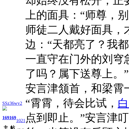
却始终没有松开，正
上的面具：“师尊，别
师徒二人戴好面具，
边：“天都亮了？我
一直守在门外的刘穹
了吗？属下送尊上。”
安言津颔首，和梁霄
“霄霄，待会比试，
白
SSz36wv2
点到即止。”安言津
169
169
1021
主
帖