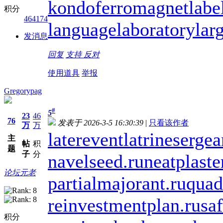
kondoferromagnet
labe
积分
464174
languagelaboratory
lar
发消息
回复
支持
反对
使用道具
举报
Gregorypag
#
5
23
46
76
发表于 2026-3-5 16:30:39
|
只看该作者
万
万
laterevent
latrinesergea
主
帖
积
题
子
分
navelseed.ru
neatplaste
论坛元老
partialmajorant.ru
quad
reinvestmentplan.ru
saf
积分