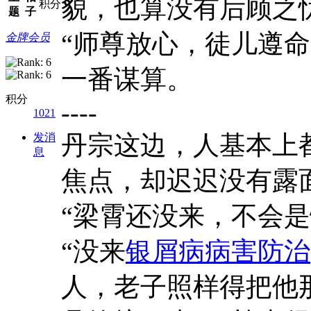
貌，也算没有后顾之
积分
题
子
“师尊放心，徒儿遵
金牌会员
一番谋算。
积分
----
1021
丹宗这边，人基本上
发消
息
焦点，却迟迟没有露
“梁霄还没来，不会是
“没来
银屑病病害防治
人，老子照样得把他