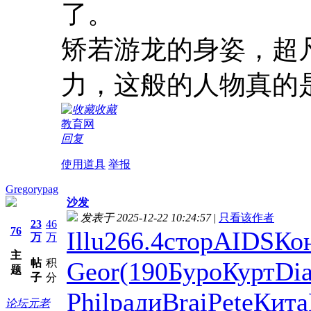
了。
矫若游龙的身姿，超
力，这般的人物真的
收藏
教育网
回复
使用道具
举报
Gregorypag
沙发
发表于 2025-12-22 10:24:57
|
只看该作者
23
46
76
Illu
266.4
стор
AIDS
Ко
万
万
主
帖
积
Geor
(190
Буро
Курт
Di
题
子
分
Phil
ради
Brai
Pete
Кита
论坛元老