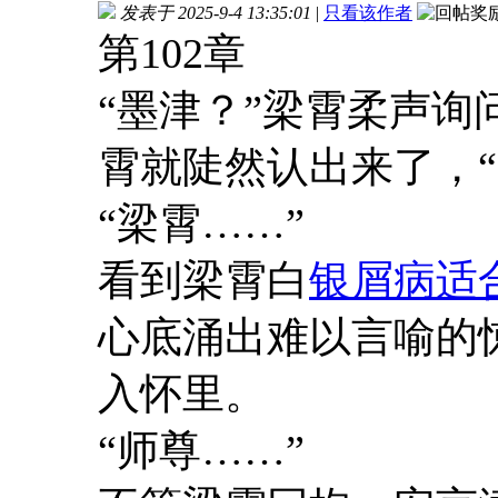
发表于 2025-9-4 13:35:01
|
只看该作者
第102章
“墨津？”梁霄柔声
霄就陡然认出来了，“
“梁霄……”
看到梁霄白
银屑病适
心底涌出难以言喻的
入怀里。
“师尊……”